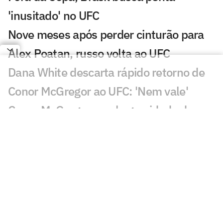
'inusitado' no UFC
Nove meses após perder cinturão para
Alex Poatan, russo volta ao UFC
Dana White descarta rápido retorno de
Conor McGregor ao UFC: 'Nem vale'
Conor McGregor revela gravidade de
lesão que sofreu no UFC 329
Brasileiro nocauteia compatriota e leva
mais de R$ 500 mil no UFC
Du Plessis vence duelo de ex-campeões
no UFC Oklahoma City; veja resultados