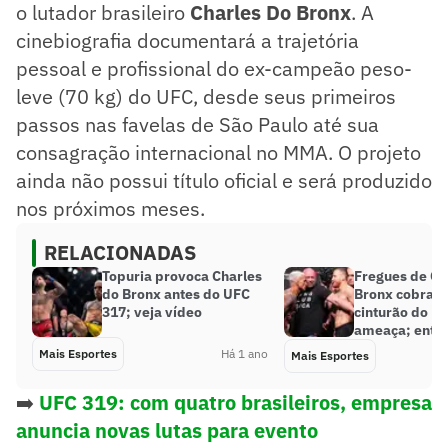
o lutador brasileiro
Charles Do Bronx
. A
cinebiografia documentará a trajetória
pessoal e profissional do ex-campeão peso-
leve (70 kg) do UFC, desde seus primeiros
passos nas favelas de São Paulo até sua
consagração internacional no MMA. O projeto
ainda não possui título oficial e será produzido
nos próximos meses.
RELACIONADAS
Topuria provoca Charles
Fregues de Ch
do Bronx antes do UFC
Bronx cobra c
317; veja vídeo
cinturão do UF
ameaça; ente
Mais Esportes
Há 1 ano
Mais Esportes
➡️
UFC 319: com quatro brasileiros, empresa
anuncia novas lutas para evento