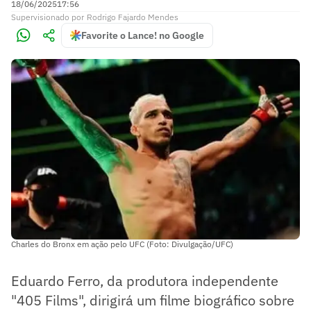
18/06/2025
17:56
Supervisionado
por
Rodrigo Fajardo Mendes
Favorite o Lance! no Google
Charles do Bronx em ação pelo UFC (Foto: Divulgação/UFC)
Eduardo Ferro, da produtora independente
"405 Films", dirigirá um filme biográfico sobre