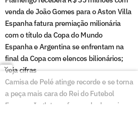
venda de João Gomes para o Aston Villa
Espanha fatura premiação milionária
com o título da Copa do Mundo
Espanha e Argentina se enfrentam na
final da Copa com elencos bilionários;
veja cifras
Camisa de Pelé atinge recorde e se torna
a peça mais cara do Rei do Futebol
França e Inglaterra fazem duelo mais
caro da Copa; veja valores
Messi x Yamal: o duelo de milhões nos