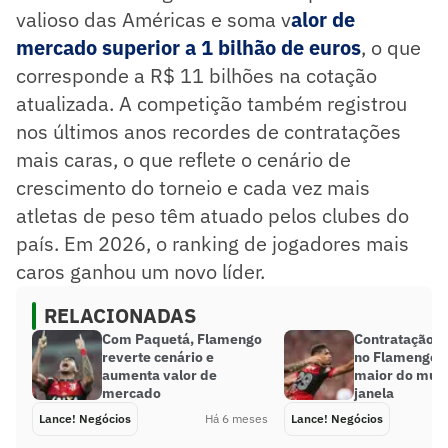
valioso das Américas e soma v
alor de
mercado superior a 1 bilhão de euros
, o que
corresponde a R$ 11 bilhões na cotação
atualizada. A competição também registrou
nos últimos anos recordes de contratações
mais caras, o que reflete o cenário de
crescimento do torneio e cada vez mais
atletas de peso têm atuado pelos clubes do
país. Em 2026, o ranking de jogadores mais
caros ganhou um novo líder.
RELACIONADAS
Com Paquetá, Flamengo
Contratação d
reverte cenário e
no Flamengo é
aumenta valor de
maior do mun
mercado
janela
Lance! Negócios
Há 6 meses
Lance! Negócios