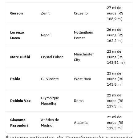
27 mi de
Gerson
Zenit
Cruzeiro
euros (R$
168,9 mi)
26 mi de
Lorenzo
Nottingham
Napoli
euros (R$
Lucca
Forest
162,2 mi)
23 mi de
Manchester
Marc Guéhi
Crystal Palace
euros (R$
City
143,52 mi)
23 mi de
Pablo
Gil Vicente
West Ham
euros (R$
143,5 mi)
22 mi de
Olympique
Robinio Vaz
Roma
euros (R$
Marselha
137,3 mi)
22 mi de
Giacomo
Atlético de
Atalanta
euros (R$
Raspadori
Madrid
137,3 mi)
*valores retirados do Transfermarkt e cotação