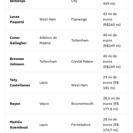
Semenyo
City
449 mi)
42 mi de
Lucas
West Ham
Flamengo
euros
Paquetá
(R$260 mi)
40 mi de
Conor
Atlético de
Tottenham
euros
Gallagher
Madrid
(R$249 mi)
40 mi de
Brennan
Tottenham
Crystal Palace
euros
Johnson
(R$249 mi)
29 mi de
Taty
Lazio
euros (R$
Castellanos
West Ham
181 mi)
28,5 mi de
Rayan
Vasco
Bournemouth
euros (R$
177,8 mi)
28 mi de
Mattéo
Lazio
Fernebahce
euros (R$
Guendouzi
174,7 mi)