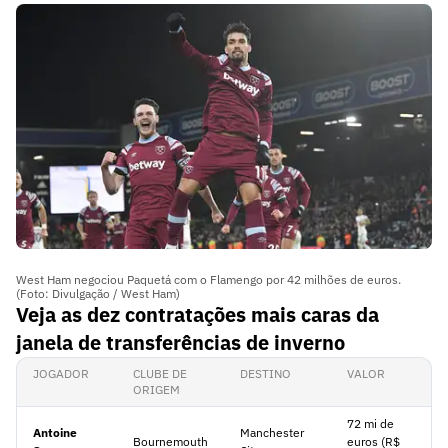
West Ham negociou Paquetá com o Flamengo por 42 milhões de euros.
(Foto: Divulgação / West Ham)
Veja as dez contratações mais caras da
janela de transferências de inverno
JOGADOR
CLUBE DE
DESTINO
VALOR
ORIGEM
72 mi de
Antoine
Manchester
Bournemouth
euros (R$