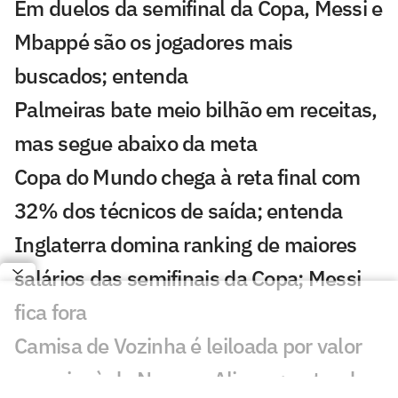
Em duelos da semifinal da Copa, Messi e
Mbappé são os jogadores mais
buscados; entenda
Palmeiras bate meio bilhão em receitas,
mas segue abaixo da meta
Copa do Mundo chega à reta final com
32% dos técnicos de saída; entenda
Inglaterra domina ranking de maiores
salários das semifinais da Copa; Messi
fica fora
Camisa de Vozinha é leiloada por valor
superior à de Neuer e Alisson; entenda