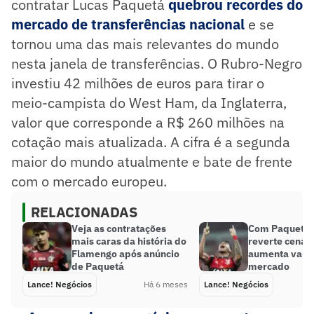
contratar Lucas Paquetá
quebrou recordes do
mercado de transferências nacional
e se
tornou uma das mais relevantes do mundo
nesta janela de transferências. O Rubro-Negro
investiu 42 milhões de euros para tirar o
meio-campista do West Ham, da Inglaterra,
valor que corresponde a R$ 260 milhões na
cotação mais atualizada. A cifra é a segunda
maior do mundo atualmente e bate de frente
com o mercado europeu.
RELACIONADAS
Veja as contratações
Com Paquetá,
mais caras da história do
reverte cenári
Flamengo após anúncio
aumenta valor
de Paquetá
mercado
Lance! Negócios
Há 6 meses
Lance! Negócios