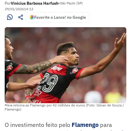
Por
Vinicius Barbosa Harfush
•
São Paulo (SP)
29/01/2026
14:12
Favorite o Lance! no Google
Meia retorna ao Flamengo por 42 milhões de euros (Foto: Gilvan de Souza /
Flamengo)
O investimento feito pelo
Flamengo
para