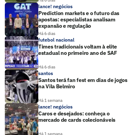
lance! negócios
Prediction markets e o futuro das
apostas: especialistas analisam
expansão e regulação
Há 6 dias
futebol nacional
Times tradicionais voltam à elite
estadual no primeiro ano de SAF
Há 6 dias
santos
Santos terá fan fest em dias de jogos
na Vila Belmiro
Há 1 semana
lance! negócios
Caros e desejados: conheça o
mercado de cards colecionáveis
Há 1 semana