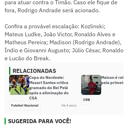
para atuar contra o Timão. Caso ele fique de
fora, Rodrigo Andrade será acionado.
Confira a provável escalação: Kozlinski;
Mateus Ludke, João Victor, Ronaldo Alves e
Matheus Pereira; Madison (Rodrigo Andrade),
Índio e Giovanni Augusto; Júlio César, Ronaldo
e Lucão do Break.
RELACIONADAS
Copa do Nordeste:
Maicon é rela
Mozart Santos critica
pela primeira
gramado do Rei Pelé
após a eliminação do
CSA
CRB
Futebol Nacional
Há 4 anos
SUGERIDA PARA VOCÊ!