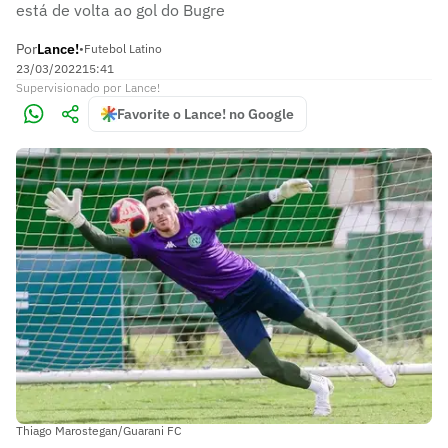
está de volta ao gol do Bugre
Por
Lance!
•
Futebol Latino
23/03/2022
15:41
Supervisionado
por
Lance!
Favorite o Lance! no Google
Thiago Marostegan/Guarani FC