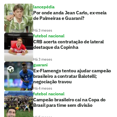
lancepédia
Por onde anda Jean Carlo, ex-meia
de Palmeiras e Guarani?
Há 3 meses
futebol nacional
CRB acerta contratação de lateral
destaque da Copinha
Há 3 meses
guarani
Ex-Flamengo tentou ajudar campeão
brasileiro a contratar Balotelli;
negociação travou
Há 4 meses
futebol nacional
Campeão brasileiro cai na Copa do
Brasil para time sem divisão