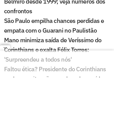
Belmiro desde 1999; veja números dos
confrontos
São Paulo empilha chances perdidas e
empata com o Guarani no Paulistão
Mano minimiza saída de Veríssimo do
Corinthians e exalta Félix Torres:
'Surpreendeu a todos nós'
Faltou ética? Presidente do Corinthians
esclarece situação envolvendo a saída
de Lucas Veríssimo
Assista à coletiva de Mano Menezes
após vitória do Corinthians sobre o