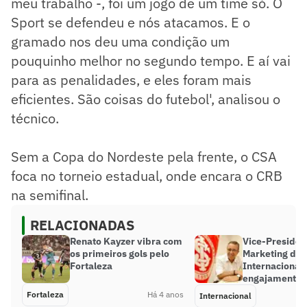
meu trabalho -, foi um jogo de um time só. O
Sport se defendeu e nós atacamos. E o
gramado nos deu uma condição um
pouquinho melhor no segundo tempo. E aí vai
para as penalidades, e eles foram mais
eficientes. São coisas do futebol', analisou o
técnico.
Sem a Copa do Nordeste pela frente, o CSA
foca no torneio estadual, onde encara o CRB
na semifinal.
RELACIONADAS
Renato Kayzer vibra com
Vice-Presiden
os primeiros gols pelo
Marketing do
Fortaleza
Internaciona
engajamento d
Fortaleza
Há 4 anos
Internacional