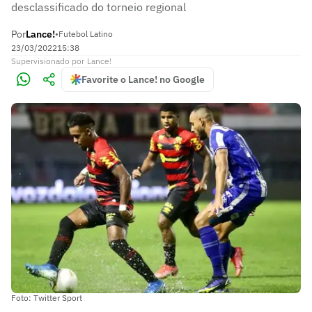
desclassificado do torneio regional
Por
Lance!
•
Futebol Latino
23/03/2022
15:38
Supervisionado
por
Lance!
Favorite o Lance! no Google
Foto: Twitter Sport