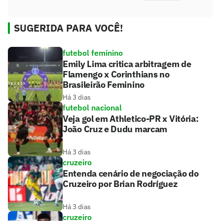
SUGERIDA PARA VOCÊ!
futebol feminino
Emily Lima critica arbitragem de
Flamengo x Corinthians no
Brasileirão Feminino
Há 3 dias
futebol nacional
Veja gol em Athletico-PR x Vitória:
João Cruz e Dudu marcam
Há 3 dias
cruzeiro
Entenda cenário de negociação do
Cruzeiro por Brian Rodríguez
Há 3 dias
cruzeiro