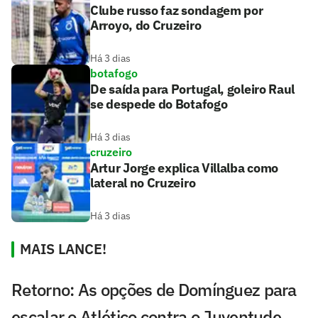
Clube russo faz sondagem por
Arroyo, do Cruzeiro
Há 3 dias
botafogo
De saída para Portugal, goleiro Raul
se despede do Botafogo
Há 3 dias
cruzeiro
Artur Jorge explica Villalba como
lateral no Cruzeiro
Há 3 dias
MAIS LANCE!
Retorno: As opções de Domínguez para
escalar o Atlético contra o Juventude