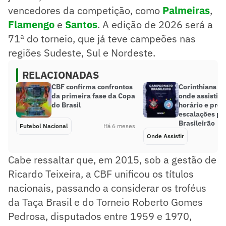
vencedores da competição, como
Palmeiras
,
Flamengo
e
Santos
. A edição de 2026 será a
71ª do torneio, que já teve campeões nas
regiões Sudeste, Sul e Nordeste.
RELACIONADAS
CBF confirma confrontos
Corinthians x 
da primeira fase da Copa
onde assistir 
do Brasil
horário e pro
escalações pe
Brasileirão
Futebol Nacional
Há 6 meses
Onde Assistir
Cabe ressaltar que, em 2015, sob a gestão de
Ricardo Teixeira, a CBF unificou os títulos
nacionais, passando a considerar os troféus
da Taça Brasil e do Torneio Roberto Gomes
Pedrosa, disputados entre 1959 e 1970,