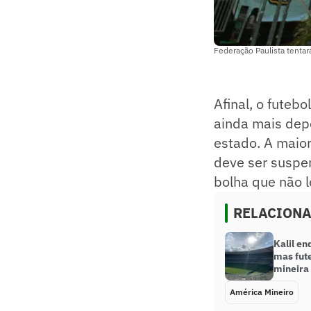
Federação Paulista tenta
Afinal, o futeb
ainda mais depo
estado. A maior
deve ser suspe
bolha que não l
RELACION
Kalil en
mas fute
mineira
América Mineiro