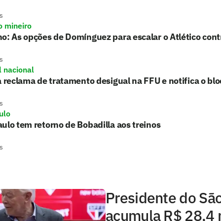
s
o mineiro
o: As opções de Domínguez para escalar o Atlético con
s
l nacional
a reclama de tratamento desigual na FFU e notifica o blo
s
ulo
ulo tem retorno de Bobadilla aos treinos
s
Presidente do Sã
acumula R$ 28,4 