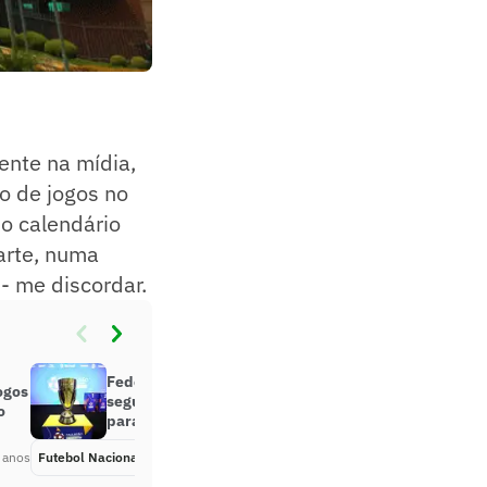
rente na mídia,
o de jogos no
 o calendário
arte, numa
- me discordar.
Federação Paulista terá reunião na
ogos
segunda com Governo de SP e MP
o
para discutir calendário
 anos
Futebol Nacional
Há 5 anos