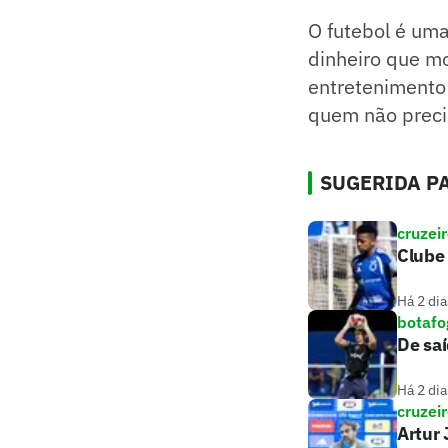
O futebol é uma
dinheiro que m
entretenimento
quem não precis
SUGERIDA PA
cruzei
Clube 
Há 2 dia
botafo
De saí
Há 2 dia
cruzei
Artur 