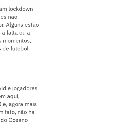
eram lockdown
des não
or. Alguns estão
a falta ou a
es momentos,
 de futebol
vid e jogadores
ém aquí,
0 e, agora mais
m fato, não há
o do Oceano