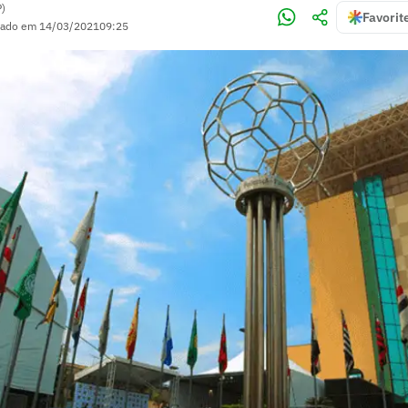
P)
Favorit
zado em
14/03/2021
09:25