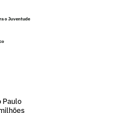
tra o Juventude
co
o Paulo
milhões