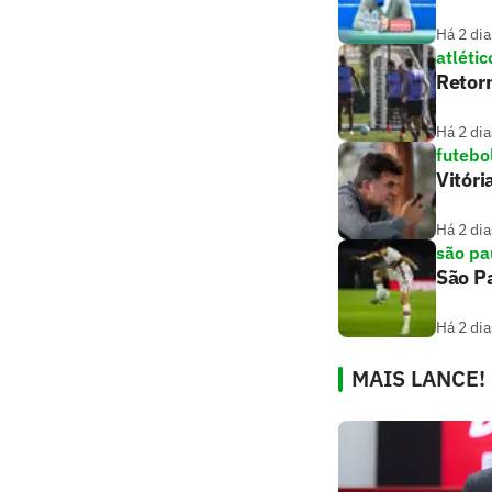
Há 2 dia
atlétic
Retorn
Há 2 dia
futebo
Vitóri
Há 2 dia
são pa
São Pa
Há 2 dia
MAIS LANCE!