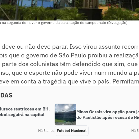
rá na segunda demover o governo da paralisação do campeonato (Divulgação)
ol deve ou não deve parar. Isso virou assunto recor
is que o governo de São Paulo proibiu a realizaçã
 parte dos colunistas têm defendido que sim, que
nso, que o esporte não pode viver num mundo à p
eve em conta a tragédia que vive o país. Permitam
ADAS
durece restriçoes em BH,
Minas Gerais vira opção para j
bol seguirá na capital
do Paulistão após recusa do Ri
Há 5 anos
Futebol Nacional
Há 5