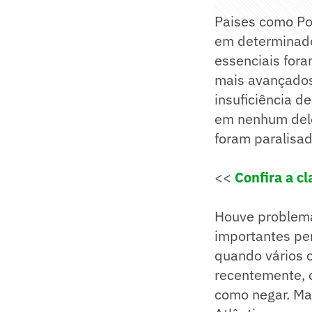
Paises como Po
em determinado
essenciais fora
mais avançados
insuficiência 
em nenhum dele
foram paralisad
<<
Confira a cl
Houve problema
importantes pe
quando vários c
recentemente, c
como negar. Mas