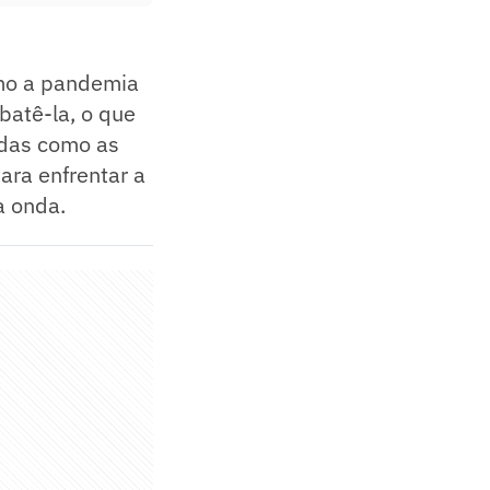
omo a pandemia
batê-la, o que
idas como as
ara enfrentar a
a onda.