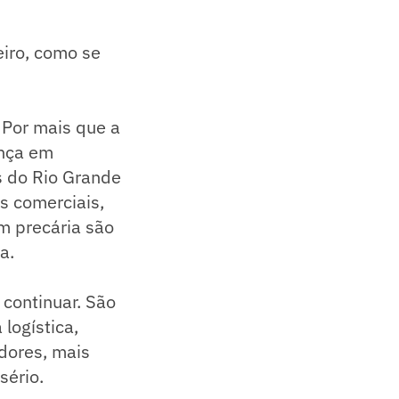
eiro, como se
 Por mais que a
ança em
s do Rio Grande
s comerciais,
m precária são
a.
 continuar. São
logística,
dores, mais
sério.