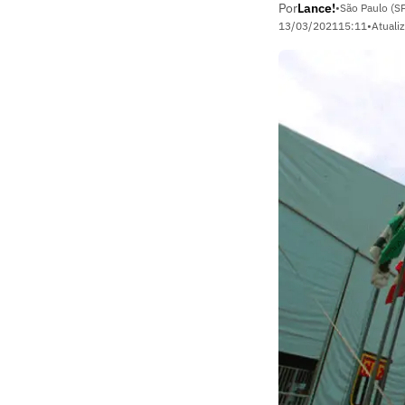
Por
Lance!
•
São Paulo (S
13/03/2021
15:11
•
Atuali