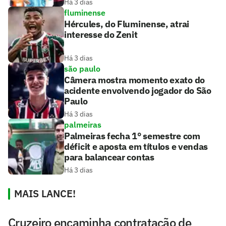
Há 3 dias
fluminense
Hércules, do Fluminense, atrai
interesse do Zenit
Há 3 dias
são paulo
Câmera mostra momento exato do
acidente envolvendo jogador do São
Paulo
Há 3 dias
palmeiras
Palmeiras fecha 1° semestre com
déficit e aposta em títulos e vendas
para balancear contas
Há 3 dias
MAIS LANCE!
Cruzeiro encaminha contratação de