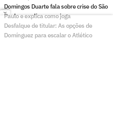
Domingos Duarte fala sobre crise do São
Paulo e explica como joga
Desfalque de titular: As opções de
Domínguez para escalar o Atlético
contra o Remo
AO VIVO: Assista à apresentação de
Domingos Duarte no São Paulo
Em meio ao interesse do Flamengo,
técnico do Zenit comenta situação de
Luiz Henrique
Ventos fortes alteram programação da
base do Vasco; profissional treina