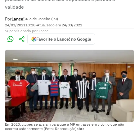
validade
Por
Lance!
•
Rio de Janeiro (RJ)
24/03/2021
10:28
•
Atualizado em
24/03/2021
Supervisionado
por
Lance!
Favorite o Lance! no Google
Em 2020, clubes se aliaram para que a MP entrasse em vigor, o que não
ocorreu anteriormente (Foto: Reprodução)<br>