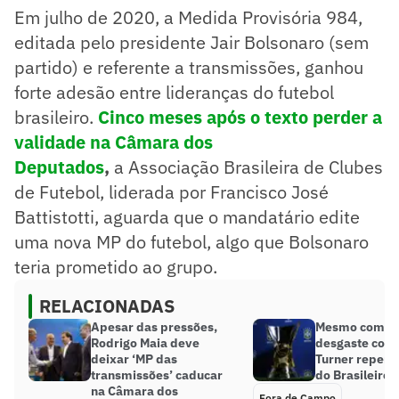
Em julho de 2020, a Medida Provisória 984,
editada pelo presidente Jair Bolsonaro (sem
partido) e referente a transmissões, ganhou
forte adesão entre lideranças do futebol
brasileiro.
Cinco meses após o texto perder a
validade na Câmara dos
Deputados
,
a Associação Brasileira de Clubes
de Futebol, liderada por Francisco José
Battistotti, aguarda que o mandatário edite
uma nova MP do futebol, algo que Bolsonaro
teria prometido ao grupo.
RELACIONADAS
Apesar das pressões,
Mesmo com M
Rodrigo Maia deve
desgaste com 
deixar ‘MP das
Turner repens
transmissões’ caducar
do Brasileiro, 
na Câmara dos
Fora de Campo