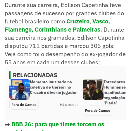
Durante sua carreira, Edílson Capetinha teve
passagens de sucesso por grandes clubes do
futebol brasileiro como
Cruzeiro
,
Vasco,
Flamengo,
Corinthians e Palmeiras.
Durante
sua carreira nos gramados, Edílson Capetinha
disputou 711 partidas e marcou 305 gols.
Veja como foi o desempenho do ex-jogador de
55 anos em cada um desses clubes;
RELACIONADAS
Momento inusitado na
Torcedores do
coletiva de Gerson no
Fluminense se
Cruzeiro diverte jogador
manifestam s
negociação po
‘Piada’
Fora de Campo
Há 6 meses
Fora de Campo
➡️
BBB 26: para que times torcem os