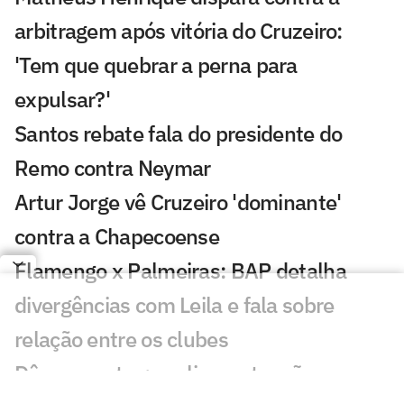
arbitragem após vitória do Cruzeiro:
'Tem que quebrar a perna para
expulsar?'
Santos rebate fala do presidente do
Remo contra Neymar
Artur Jorge vê Cruzeiro 'dominante'
contra a Chapecoense
Flamengo x Palmeiras: BAP detalha
divergências com Leila e fala sobre
relação entre os clubes
Dê suas notas: avalie as atuações em