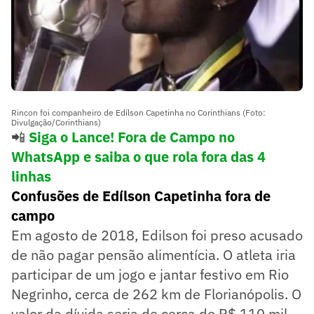
Rincon foi companheiro de Edílson Capetinha no Corinthians (Foto:
Divulgação/Corinthians)
📲
Siga o Lance! Fora de Campo no
WhatsApp e saiba o que rola fora das 4
linhas
Confusões de Edílson Capetinha fora de
campo
Em agosto de 2018, Edilson foi preso acusado
de não pagar pensão alimentícia. O atleta iria
participar de um jogo e jantar festivo em Rio
Negrinho, cerca de 262 km de Florianópolis. O
valor da dívida seria de cerca de R$ 110 mil.