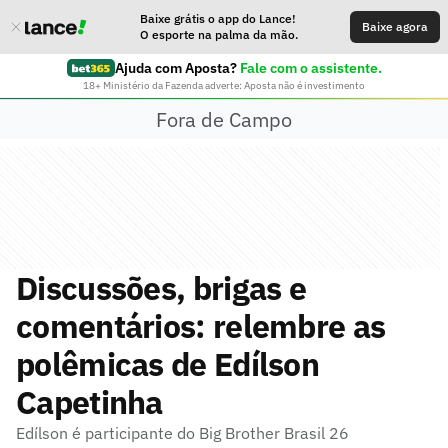
Baixe grátis o app do Lance!
Baixe agora
O esporte na palma da mão.
Ajuda com Aposta?
Fale com o assistente.
18+ Ministério da Fazenda adverte: Aposta não é investimento
Fora de Campo
Discussões, brigas e
comentários: relembre as
polêmicas de Edílson
Capetinha
Edílson é participante do Big Brother Brasil 26