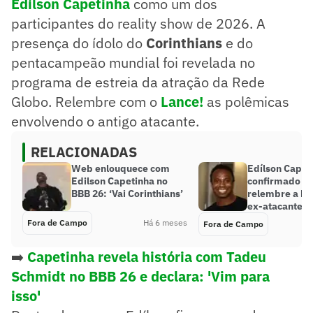
Edílson Capetinha
como um dos
participantes do reality show de 2026. A
presença do ídolo do
Corinthians
e do
pentacampeão mundial foi revelada no
programa de estreia da atração da Rede
Globo. Relembre com o
Lance!
as polêmicas
envolvendo o antigo atacante.
RELACIONADAS
Web enlouquece com
Edílson Capet
Edilson Capetinha no
confirmado no
BBB 26: ‘Vai Corinthians’
relembre a his
ex-atacante
Fora de Campo
Há 6 meses
Fora de Campo
➡️
Capetinha revela história com Tadeu
Schmidt no BBB 26 e declara: 'Vim para
isso'