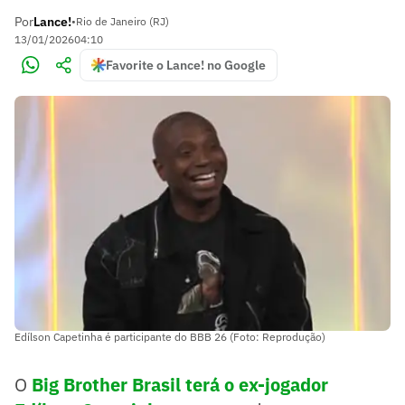
Por
Lance!
•
Rio de Janeiro (RJ)
13/01/2026
04:10
Favorite o Lance! no Google
Edílson Capetinha é participante do BBB 26 (Foto: Reprodução)
O
Big Brother Brasil terá o ex-jogador