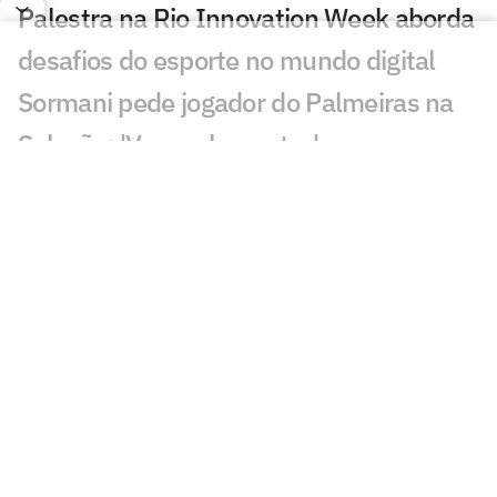
Palestra na Rio Innovation Week aborda
desafios do esporte no mundo digital
Sormani pede jogador do Palmeiras na
Seleção: 'Vamos lamentar'
Diego avalia possível chegada de
Almada ao Flamengo: 'Excelente'
Maestro Júnior critica José Boto, do
Flamengo: 'Quero ver resultados'
Gabriel Medina anuncia perda de filho
com Isabella Arantes
Leilão de Neymar reúne famosos em
meio à polêmica no Santos