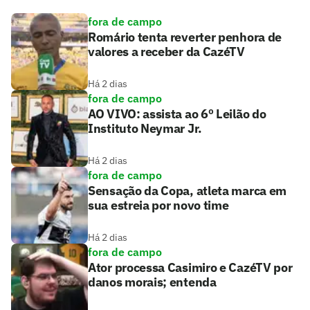
fora de campo
Romário tenta reverter penhora de
valores a receber da CazéTV
Há 2 dias
fora de campo
AO VIVO: assista ao 6º Leilão do
Instituto Neymar Jr.
Há 2 dias
fora de campo
Sensação da Copa, atleta marca em
sua estreia por novo time
Há 2 dias
fora de campo
Ator processa Casimiro e CazéTV por
danos morais; entenda