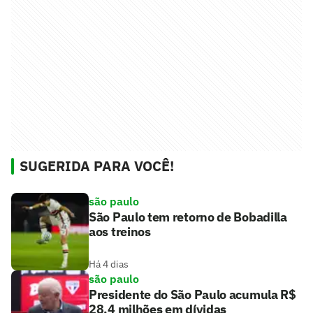
SUGERIDA PARA VOCÊ!
são paulo
São Paulo tem retorno de Bobadilla
aos treinos
Há 4 dias
são paulo
Presidente do São Paulo acumula R$
28,4 milhões em dívidas