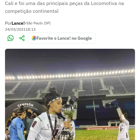
Cali e foi uma das principais peças da Locomotiva na
competição continental
Por
Lance!
•
São Paulo (SP)
24/03/2021
18:13
Favorite o Lance! no Google