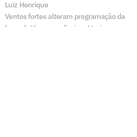
Luiz Henrique
Ventos fortes alteram programação da
base do Vasco; profissional treina
normalmente
Lucho Rodríguez é apresentado pelo
Cruzeiro: 'Responsabilidade muito
grande'
Corinthians deixa de faturar valor
milionário com eliminação na Copa do
Brasil
Flamengo anuncia nova plataforma de
negócios e reposicionamento de marca