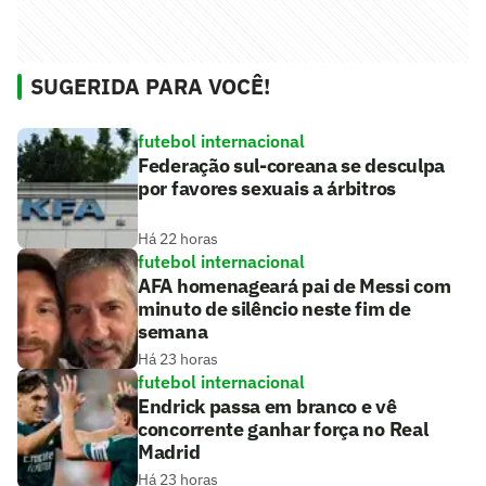
SUGERIDA PARA VOCÊ!
futebol internacional
Federação sul-coreana se desculpa
por favores sexuais a árbitros
Há 22 horas
futebol internacional
AFA homenageará pai de Messi com
minuto de silêncio neste fim de
semana
Há 23 horas
futebol internacional
Endrick passa em branco e vê
concorrente ganhar força no Real
Madrid
Há 23 horas