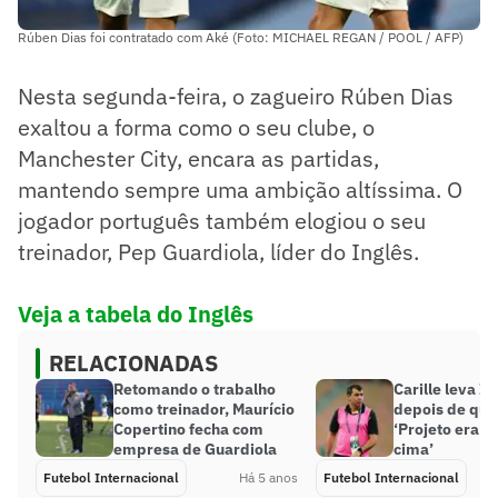
Rúben Dias foi contratado com Aké (Foto: MICHAEL REGAN / POOL / AFP)
Nesta segunda-feira, o zagueiro Rúben Dias
exaltou a forma como o seu clube, o
Manchester City, encara as partidas,
mantendo sempre uma ambição altíssima. O
jogador português também elogiou o seu
treinador, Pep Guardiola, líder do Inglês.
Veja a tabela do Inglês
RELACIONADAS
Retomando o trabalho
Carille leva It
como treinador, Maurício
depois de qua
Copertino fecha com
‘Projeto era b
empresa de Guardiola
cima’
Futebol Internacional
Há 5 anos
Futebol Internacional