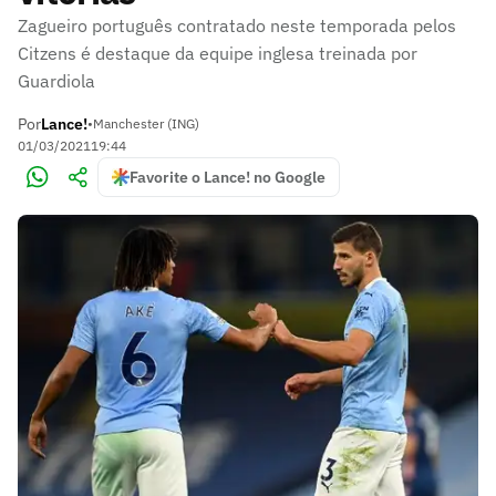
Zagueiro português contratado neste temporada pelos
Citzens é destaque da equipe inglesa treinada por
Guardiola
Por
Lance!
•
Manchester (ING)
01/03/2021
19:44
Favorite o Lance! no Google