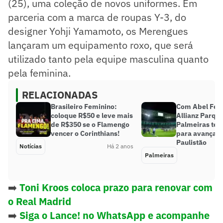
(25), uma coleção de novos uniformes. Em
parceria com a marca de roupas Y-3, do
designer Yohji Yamamoto, os Merengues
lançaram um equipamento roxo, que será
utilizado tanto pela equipe masculina quanto
pela feminina.
RELACIONADAS
Brasileiro Feminino:
Com Abel Ferr
coloque R$50 e leve mais
Allianz Parque
de R$350 se o Flamengo
Palmeiras tem
vencer o Corinthians!
para avançar à
Paulistão
Notícias
Há 2 anos
Palmeiras
➡️
Toni Kroos coloca prazo para renovar com
o Real Madrid
➡️
Siga o Lance! no WhatsApp e acompanhe