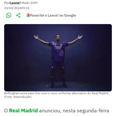
Por
Lance!
•
Madri (ESP)
25/03/2024
09:51
Favorite o Lance! no Google
Bellingham posa para foto com o novo uniforme alternativo do Real Madrid
(Foto: Reprodução)
O
Real Madrid
anunciou, nesta segunda-feira