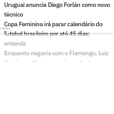
Uruguai anuncia Diego Forlán como novo
técnico
Copa Feminina irá parar calendário do
futebol brasileiro por até 45 dias;
entenda
Enquanto negocia com o Flamengo, Luiz
Henrique atinge marca importante no
Zenit
Uefa mantém boicote à Fifa; Conmebol
fica em cima do muro
Diomande se torna o reforço mais caro
da história do Real Madrid após novela