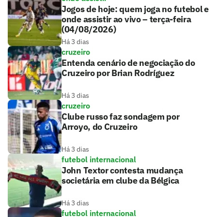
Jogos de hoje: quem joga no futebol e
onde assistir ao vivo – terça-feira
(04/08/2026)
Há 3 dias
cruzeiro
Entenda cenário de negociação do
Cruzeiro por Brian Rodríguez
Há 3 dias
cruzeiro
Clube russo faz sondagem por
Arroyo, do Cruzeiro
Há 3 dias
futebol internacional
John Textor contesta mudança
societária em clube da Bélgica
Há 3 dias
futebol internacional