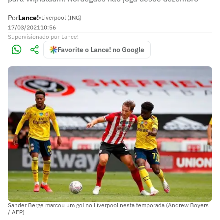
Por
Lance!
•
Liverpool (ING)
17/03/2021
10:56
Supervisionado
por
Lance!
Favorite o Lance! no Google
Sander Berge marcou um gol no Liverpool nesta temporada (Andrew Boyers
/ AFP)