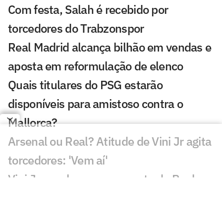
Com festa, Salah é recebido por
torcedores do Trabzonspor
Real Madrid alcança bilhão em vendas e
aposta em reformulação de elenco
Quais titulares do PSG estarão
disponíveis para amistoso contra o
Mallorca?
Arsenal ou Real? Atitude de Vini Jr agita
torcedores: 'Vem aí'
Vini Jr. recebe nova proposta do Real
Madrid em meio a interesse do Arsenal
Real Madrid avança por Diomande e