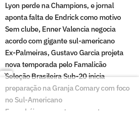
Lyon perde na Champions, e jornal
aponta falta de Endrick como motivo
Sem clube, Enner Valencia negocia
acordo com gigante sul-americano
Ex-Palmeiras, Gustavo Garcia projeta
nova temporada pelo Famalicão
Seleção Brasileira Sub-20 inicia
preparação na Granja Comary com foco
no Sul-Americano
Espanhóis repercutem supostas
exigências de Memphis ao Corinthians:
'Enlouqueceu'