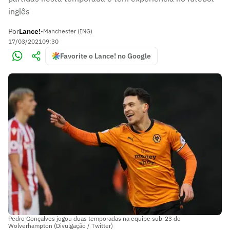
inglês
Por
Lance!
•
Manchester (ING)
17/03/2021
09:30
Favorite o Lance! no Google
Pedro Gonçalves jogou duas temporadas na equipe sub-23 do
Wolverhampton (Divulgação / Twitter)