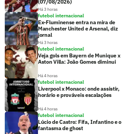
(07/08/2026)
Há 3 horas
futebol internacional
Ex-Fluminense entra na mira de
Manchester United e Arsenal, diz
jornal
Há 3 horas
futebol internacional
Veja gols em Bayern de Munique x
Aston Villa: João Gomes diminui
Há 4 horas
futebol internacional
Liverpool x Monaco: onde assistir,
horário e prováveis escalações
Há 4 horas
futebol internacional
Lúcio de Castro: Fifa, Infantino e o
fantasma de ghost