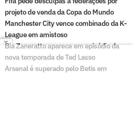
Fifa pede desculpas a federações por
projeto de venda da Copa do Mundo
Manchester City vence combinado da K-
League em amistoso
Bia Zaneratto aparece em episódio da
nova temporada de Ted Lasso
Arsenal é superado pelo Betis em
amistoso com golaço de Deossa
PSG sofre dura derrota em amistoso
pré-temporada para o Mallorca
Com festa, Salah é recebido por
torcedores do Trabzonspor