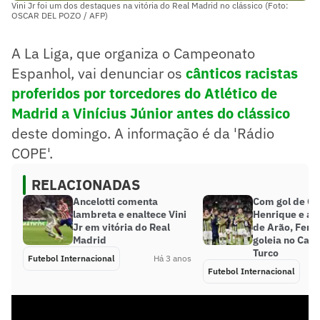
Vini Jr foi um dos destaques na vitória do Real Madrid no clássico (Foto:
OSCAR DEL POZO / AFP)
A La Liga, que organiza o Campeonato
Espanhol, vai denunciar os
cânticos racistas
proferidos por torcedores do Atlético de
Madrid a Vinícius Júnior antes do clássico
deste domingo. A informação é da 'Rádio
COPE'.
RELACIONADAS
Ancelotti comenta
Com gol de Gu
lambreta e enaltece Vini
Henrique e as
Jr em vitória do Real
de Arão, Fene
Madrid
goleia no Ca
Turco
Futebol Internacional
Há 3 anos
Futebol Internacional