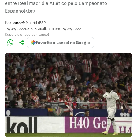
entre Real Madrid e Atlético pelo Campeonato
Espanhol<br>
Por
Lance!
•
Madrid (ESP)
19/09/2022
08:51
•
Atualizado em
19/09/2022
Supervisionado
por
Lance!
Favorite o Lance! no Google