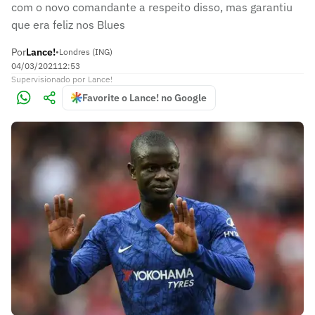
com o novo comandante a respeito disso, mas garantiu
que era feliz nos Blues
Por
Lance!
•
Londres (ING)
04/03/2021
12:53
Supervisionado
por
Lance!
Favorite o Lance! no Google