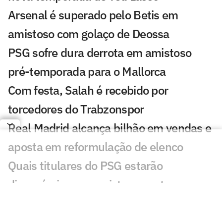
Arsenal é superado pelo Betis em
amistoso com golaço de Deossa
PSG sofre dura derrota em amistoso
pré-temporada para o Mallorca
Com festa, Salah é recebido por
torcedores do Trabzonspor
Real Madrid alcança bilhão em vendas e
aposta em reformulação de elenco
Quais titulares do PSG estarão
disponíveis para amistoso contra o
Mallorca?