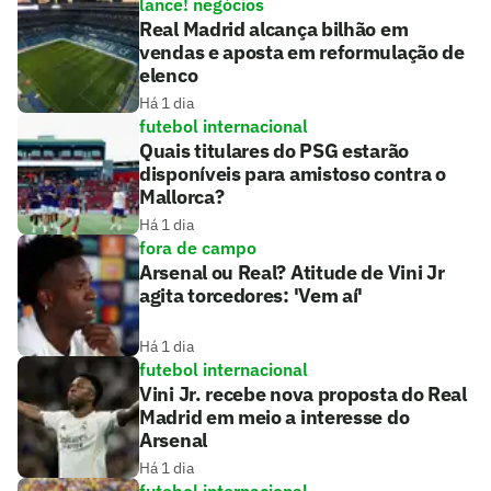
lance! negócios
Real Madrid alcança bilhão em
vendas e aposta em reformulação de
elenco
Há 1 dia
futebol internacional
Quais titulares do PSG estarão
disponíveis para amistoso contra o
Mallorca?
Há 1 dia
fora de campo
Arsenal ou Real? Atitude de Vini Jr
agita torcedores: 'Vem aí'
Há 1 dia
futebol internacional
Vini Jr. recebe nova proposta do Real
Madrid em meio a interesse do
Arsenal
Há 1 dia