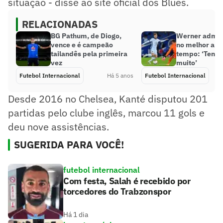
situação - disse ao site oficial dos Blues.
RELACIONADAS
BG Pathum, de Diogo,
Werner admite
vence e é campeão
no melhor ano
tailandês pela primeira
tempo: ‘Tenho
vez
muito’
Futebol Internacional
Há 5 anos
Futebol Internacional
Desde 2016 no Chelsea, Kanté disputou 201
partidas pelo clube inglês, marcou 11 gols e
deu nove assistências.
SUGERIDA PARA VOCÊ!
futebol internacional
Com festa, Salah é recebido por
torcedores do Trabzonspor
Há 1 dia