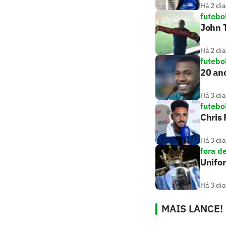
Há 2 dia
futebo
John T
Há 2 dia
futebo
20 ano
Há 3 dia
futebo
Chris
Há 3 dia
fora d
Unifo
Há 3 dia
MAIS LANCE!