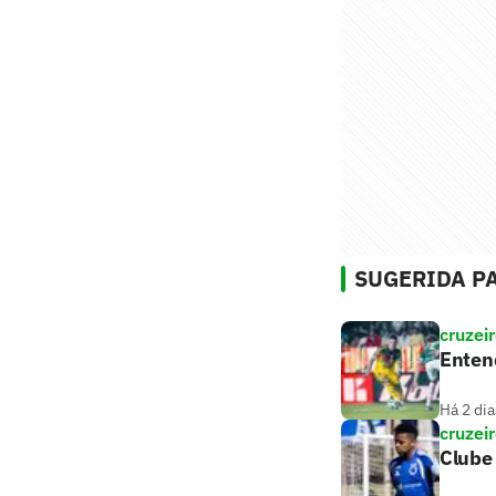
SUGERIDA PA
cruzei
Entend
Há 2 dia
cruzei
Clube 