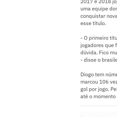
2017 e 2018 jo
uma equipe dom
conquistar nov
esse título.
- O primeiro tí
jogadores que 
dúvida. Fico mu
- disse o brasile
Diogo tem númer
marcou 106 vez
gol por jogo. P
até o momento 7