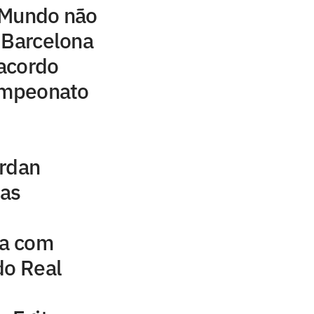
 Mundo não
 Barcelona
acordo
campeonato
ordan
uas
na com
do Real