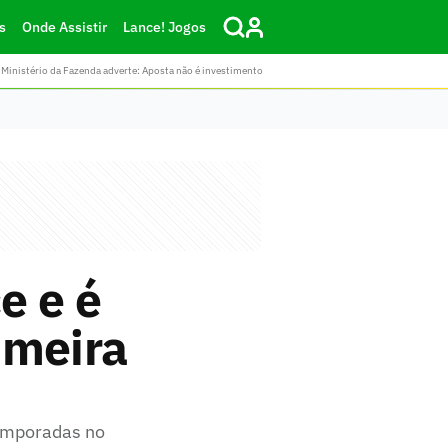
s
Onde Assistir
Lance! Jogos
Ministério da Fazenda adverte: Aposta não é investimento
e e é
imeira
temporadas no