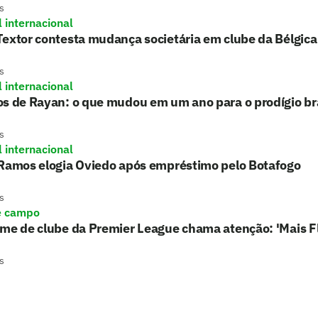
s
l internacional
extor contesta mudança societária em clube da Bélgica
s
l internacional
s de Rayan: o que mudou em um ano para o prodígio bra
s
l internacional
 Ramos elogia Oviedo após empréstimo pelo Botafogo
s
e campo
rme de clube da Premier League chama atenção: 'Mais 
s