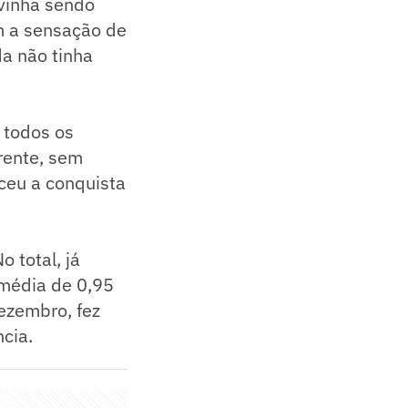
vinha sendo
m a sensação de
a não tinha
 todos os
rente, sem
eceu a conquista
 total, já
média de 0,95
ezembro, fez
cia.