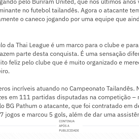
gando pelo Buriram United, que nos últimos anos 
inante no futebol tailandês. Agora o atacante te
amente o caneco jogando por uma equipe que aind
tulo da Thai League é um marco para o clube e para
fazem parte desta conquista. É uma sensação dife
ito feliz pelo clube que é muito organizado e mer
iro.
os incríveis atuando no Campeonato Tailandês. No
es em 111 partidas disputadas na competição – 
elo BG Pathum o atacante, que foi contratado em d
 jogos e marcou 5 gols, além de dar uma assistên
CONTINUA
APÓS A
PUBLICIDADE