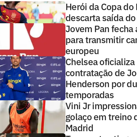
Herói da Copa do
descarta saída do
Jovem Pan fecha 
para transmitir 
europeu
Chelsea oficializa
contratação de J
Henderson por d
temporadas
Vini Jr impressio
golaço em treino 
Madrid