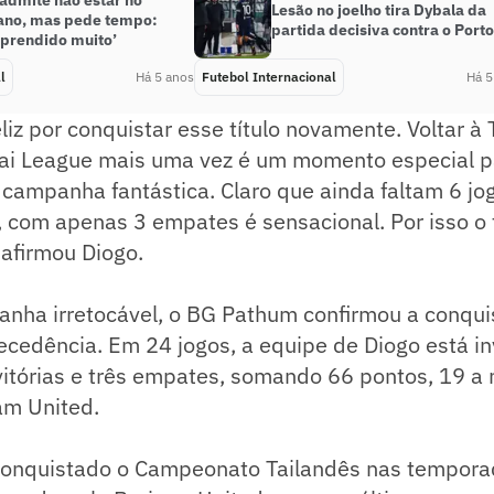
admite não estar no
Lesão no joelho tira Dybala da
ano, mas pede tempo:
partida decisiva contra o Porto
aprendido muito’
l
Há 5 anos
Futebol Internacional
Há 5
liz por conquistar esse título novamente. Voltar à 
hai League mais uma vez é um momento especial p
campanha fantástica. Claro que ainda faltam 6 jo
i, com apenas 3 empates é sensacional. Por isso o 
afirmou Diogo.
ha irretocável, o BG Pathum confirmou a conqui
cedência. Em 24 jogos, a equipe de Diogo está in
itórias e três empates, somando 66 pontos, 19 a 
ram United.
 conquistado o Campeonato Tailandês nas tempor