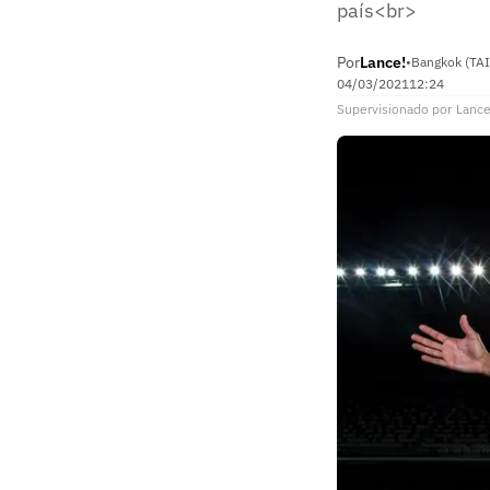
país<br>
Por
Lance!
•
Bangkok (TAI
04/03/2021
12:24
Supervisionado
por
Lance