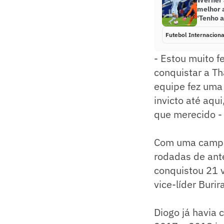
Werner 
melhor 
‘Tenho 
Futebol Internaciona
- Estou muito fe
conquistar a T
equipe fez uma 
invicto até aqu
que merecido - 
Com uma campan
rodadas de ante
conquistou 21 v
vice-líder Buri
Diogo já havia