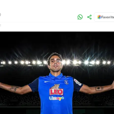
)
Favorit
!