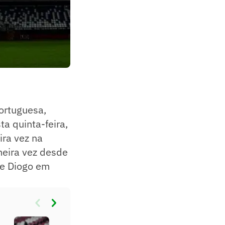
ortuguesa,
a quinta-feira,
ra vez na
meira vez desde
de Diogo em