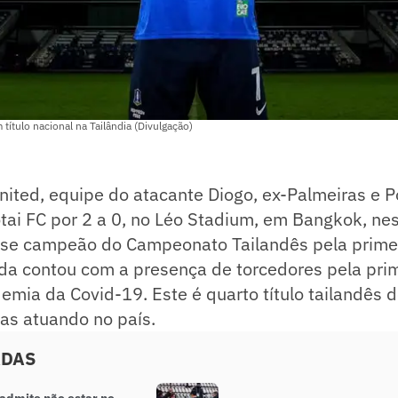
título nacional na Tailândia (Divulgação)
ited, equipe do atacante Diogo, ex-Palmeiras e P
ai FC por 2 a 0, no Léo Stadium, em Bangkok, nest
u-se campeão do Campeonato Tailandês pela primei
tida contou com a presença de torcedores pela pri
demia da Covid-19. Este é quarto título tailandês 
as atuando no país.
ADAS