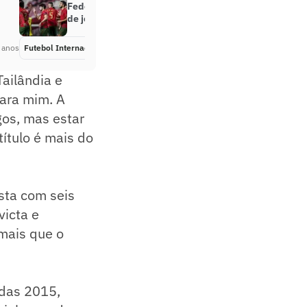
Federação Portuguesa muda local
de jogo das Eliminatórias da Copa
 anos
Futebol Internacional
Há 5 anos
Tailândia e
ara mim. A
gos, mas estar
título é mais do
sta com seis
victa e
mais que o
adas 2015,