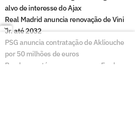
alvo de interesse do Ajax
Real Madrid anuncia renovação de Vini
Jr. até 2032
PSG anuncia contratação de Akliouche
por 50 milhões de euros
Bracks mantém esperança por Fred no
Atlético: 'Temos essa chama acesa'
Ansu Fati destaca estilo de Filipe Luís no
Monaco: 'Vai ser bom para mim'
Ex-Botafogo, Lucas Perri se aproxima de
clube da Itália
Após fracasso na Copa do Mundo,