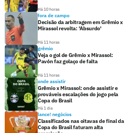
Há 10 horas
fora de campo
Decisão da arbitragem em Grêmio x
Mirassol revolta: 'Absurdo'
Há 11 horas
grêmio
Veja o gol de Grêmio x Mirassol:
Pavón faz golaço de falta
Há 11 horas
onde assistir
Grêmio x Mirassol: onde assistir e
prováveis escalações do jogo pela
Copa do Brasil
Há 1 dia
lance! negócios
Classificados nas oitavas de final da
Copa do Brasil faturam alta