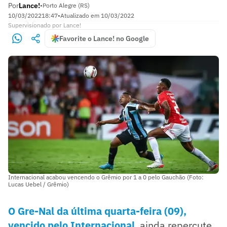
Por
Lance!
•
Porto Alegre (RS)
10/03/2022
18:47
•
Atualizado em
10/03/2022
Supervisionado
por
Lance!
Favorite o Lance! no Google
Internacional acabou vencendo o Grêmio por 1 a 0 pelo Gauchão (Foto:
Lucas Uebel / Grêmio)
O Gre-Nal da última quarta-feira (09),
vencido pelo Internacional
, ainda repercute