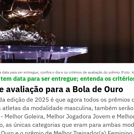
data para ser entregue; confira o dia e os critérios de avaliação do prêmio (Foto: 
 tem data para ser entregue; entenda os critério
de avaliação para a Bola de Ouro
a edição de 2025 é que agora todos os prêmios 
s atletas da modalidade masculina, também serão
 - Melhor Goleira, Melhor Jogadora Jovem e Melho
ão, as únicas categorias que eram para ambas mod
 Ouro e o prêmio de Melhor Treinador(a) Feminino.