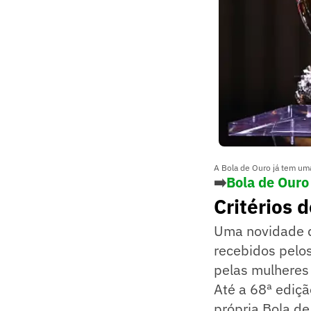
A Bola de Ouro já tem uma 
➡️
Bola de Ouro
Critérios 
Uma novidade d
recebidos pelo
pelas mulheres
Até a 68ª ediç
própria Bola de