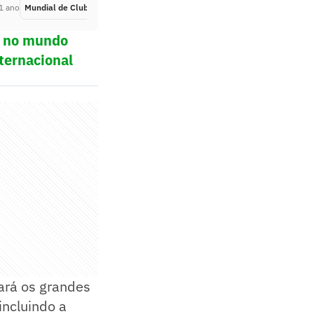
1 ano
Mundial de Clubes
Há 1 ano
ol no mundo
ternacional
rará os grandes
incluindo a