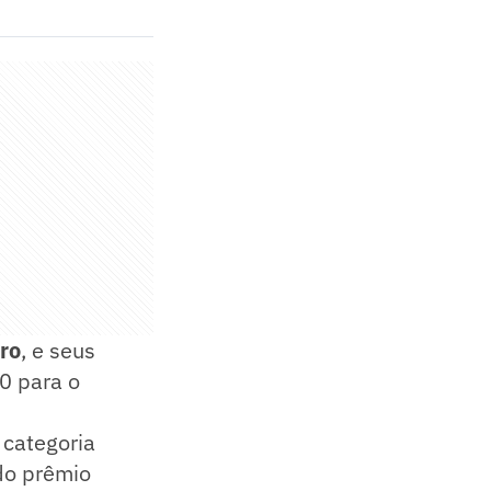
ro
, e seus
0 para o
 categoria
do prêmio