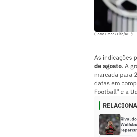
(Foto: Franck Fife/AFP)
As indicações 
de agosto
. A g
marcada para 22
datas em compa
Football" e a Ue
RELACION
Rival do
Wolfsbur
repercu