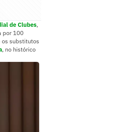
ial de Clubes
,
a por 100
 os substitutos
a
, no histórico