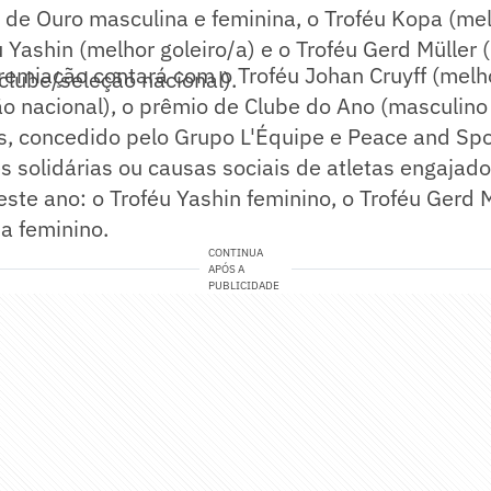
a de Ouro masculina e feminina, o Troféu Kopa (me
u Yashin (melhor goleiro/a) e o Troféu Gerd Müller 
remiação contará com o Troféu Johan Cruyff (melh
clube/seleção nacional).
o nacional), o prêmio de Clube do Ano (masculino 
s, concedido pelo Grupo L'Équipe e Peace and Spo
 solidárias ou causas sociais de atletas engajado
ste ano: o Troféu Yashin feminino, o Troféu Gerd 
a feminino.
CONTINUA
APÓS A
PUBLICIDADE