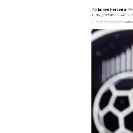
Por
Emive Ferreira
•
Rio
13/06/2025
05:00
•
Atuali
Supervisionado
por
Natha