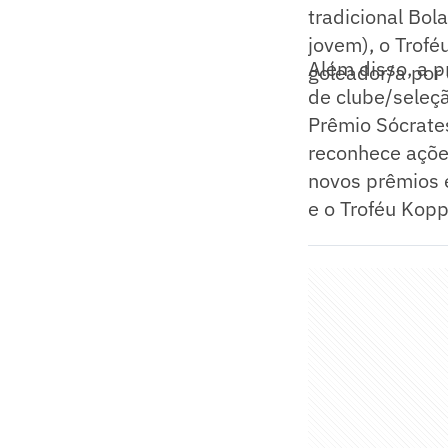
tradicional Bol
jovem), o Trofé
Além disso, a p
goleador/a por 
de clube/seleçã
Prêmio Sócrate
reconhece ações
novos prêmios e
e o Troféu Kopp