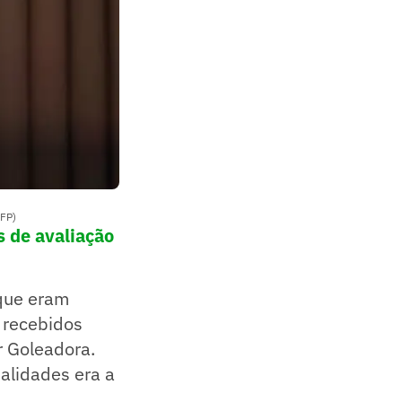
AFP)
s de avaliação
que eram
 recebidos
r Goleadora.
alidades era a