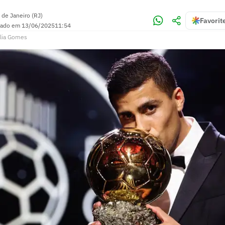
 de Janeiro (RJ)
Favorit
zado em
13/06/2025
11:54
lia Gomes