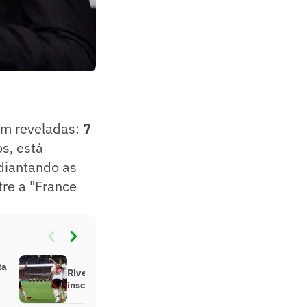
em reveladas:
7
s, está
adiantando as
re a "France
ta
River Plate divulga lista de
inscrição para o Mundial de Clubes