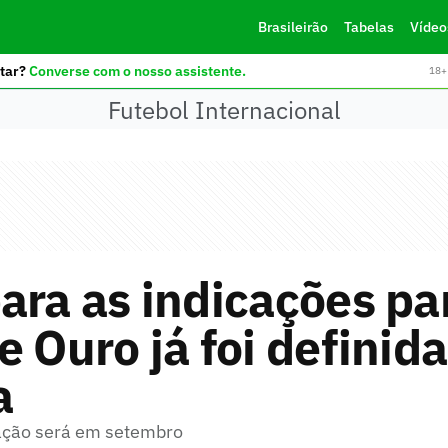
Brasileirão
Tabelas
Vídeo
tar?
Converse com o nosso assistente.
18+ 
Futebol Internacional
ara as indicações pa
e Ouro já foi definida
a
ação será em setembro