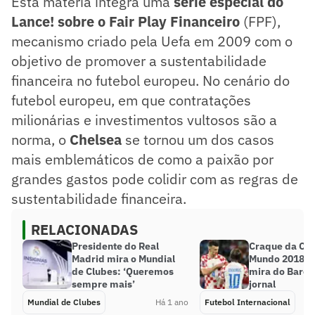
Esta matéria integra uma
série especial do
Lance! sobre o Fair Play Financeiro
(FPF),
mecanismo criado pela Uefa em 2009 com o
objetivo de promover a sustentabilidade
financeira no futebol europeu. No cenário do
futebol europeu, em que contratações
milionárias e investimentos vultosos são a
norma, o
Chelsea
se tornou um dos casos
mais emblemáticos de como a paixão por
grandes gastos pode colidir com as regras de
sustentabilidade financeira.
RELACIONADAS
Presidente do Real
Craque da Co
Madrid mira o Mundial
Mundo 2018 en
de Clubes: ‘Queremos
mira do Barcel
sempre mais’
jornal
Mundial de Clubes
Há 1 ano
Futebol Internacional