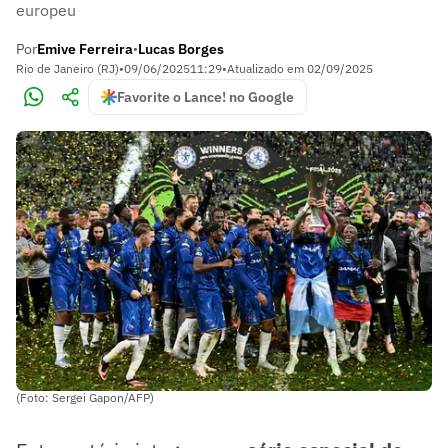
europeu
Por
Emive Ferreira
Lucas Borges
•
Rio de Janeiro (RJ)
•
09/06/2025
11:29
•
Atualizado em
02/09/2025
Favorite o Lance! no Google
(Foto: Sergei Gapon/AFP)