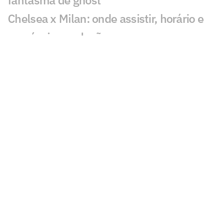
fantasma de ghost
Chelsea x Milan: onde assistir, horário e
prováveis escalações
Chelsea muda estratégia com Xabi
Alonso e aposta na experiência
Jogador fica livre no mercado após a
Copa do Mundo pela Seleção
Veja os três gols de Corinthians x
Internacional pela Copa do Brasil
Matheus Davó inicia temporada em alta
e celebra grande fase no futebol
israelense