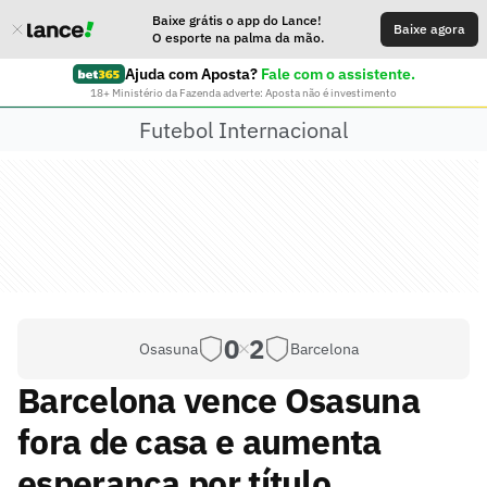
Baixe grátis o app do Lance!
Baixe agora
O esporte na palma da mão.
Ajuda com Aposta?
Fale com o assistente.
18+ Ministério da Fazenda adverte: Aposta não é investimento
Futebol Internacional
0
2
Osasuna
Barcelona
Barcelona vence Osasuna
fora de casa e aumenta
esperança por título