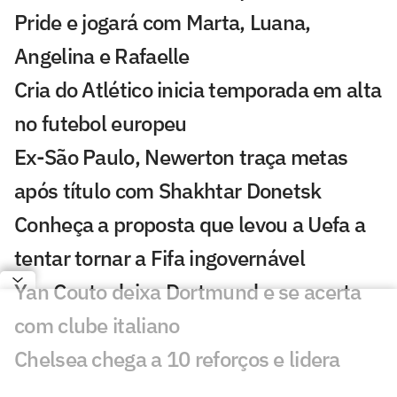
Pride e jogará com Marta, Luana,
Angelina e Rafaelle
Cria do Atlético inicia temporada em alta
no futebol europeu
Ex-São Paulo, Newerton traça metas
após título com Shakhtar Donetsk
Conheça a proposta que levou a Uefa a
tentar tornar a Fifa ingovernável
Yan Couto deixa Dortmund e se acerta
com clube italiano
Chelsea chega a 10 reforços e lidera
gastos no futebol europeu