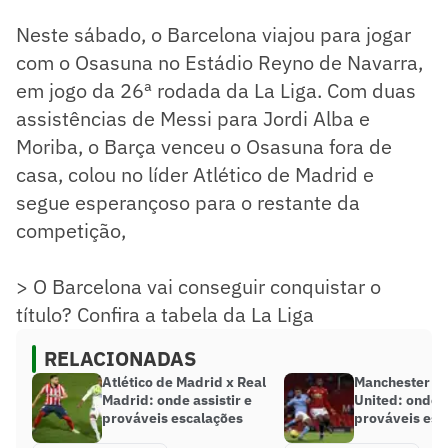
Neste sábado, o Barcelona viajou para jogar
com o Osasuna no Estádio Reyno de Navarra,
em jogo da 26ª rodada da La Liga. Com duas
assistências de Messi para Jordi Alba e
Moriba, o Barça venceu o Osasuna fora de
casa, colou no líder Atlético de Madrid e
segue esperançoso para o restante da
competição,
> O Barcelona vai conseguir conquistar o
título? Confira a tabela da La Liga
RELACIONADAS
Atlético de Madrid x Real
Manchester Ci
Madrid: onde assistir e
United: onde a
prováveis escalações
prováveis esc