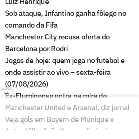
Luiz Henrique
Sob ataque, Infantino ganha fôlego no
comando da Fifa
Manchester City recusa oferta do
Barcelona por Rodri
Jogos de hoje: quem joga no futebol e
onde assistir ao vivo – sexta-feira
(07/08/2026)
Ex-Fluminense entra na mira de
Manchester United e Arsenal, diz jornal
Veja gols em Bayern de Munique x
Aston Villa: João Gomes diminui