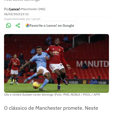
Por
Lance!
•
Manchester (ING)
06/03/2021
13:11
Supervisionado
por
Lance!
Favorite o Lance! no Google
City e United duelam neste domingo (Foto: PHIL NOBLE / POOL / AFP)
O clássico de Manchester promete. Neste