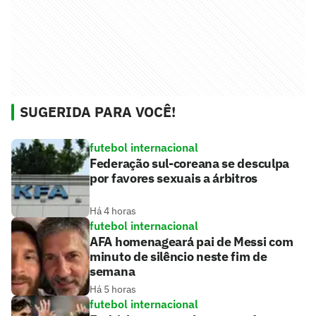
SUGERIDA PARA VOCÊ!
futebol internacional
Federação sul-coreana se desculpa
por favores sexuais a árbitros
Há 4 horas
futebol internacional
AFA homenageará pai de Messi com
minuto de silêncio neste fim de
semana
Há 5 horas
futebol internacional