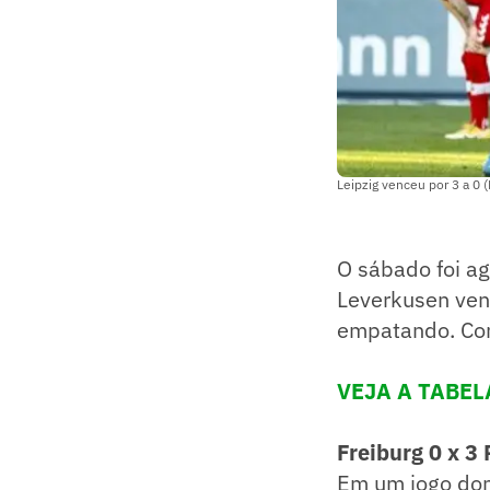
Leipzig venceu por 3 a 0
O sábado foi ag
Leverkusen ven
empatando. Conf
VEJA A TABEL
Freiburg 0 x 3 
​Em um jogo dom