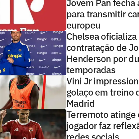
Jovem Pan fecha 
para transmitir 
europeu
Chelsea oficializa
contratação de J
Henderson por d
temporadas
Vini Jr impressio
golaço em treino 
Madrid
Terremoto atinge o
jogador faz reflex
redes sociais