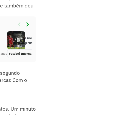
nte também deu
Liverpool x Fulham: onde assistir e
prováveis escalações
 anos
Futebol Internacional
Há 5 anos
o segundo
rcar. Com o
antes. Um minuto