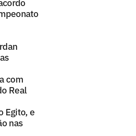
acordo
campeonato
ordan
uas
na com
do Real
 Egito, e
ão nas