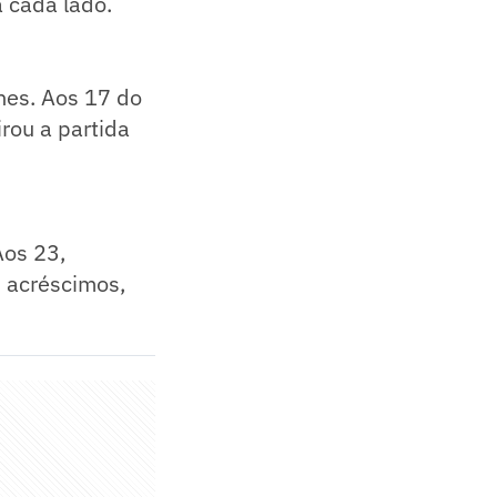
a cada lado.
nes. Aos 17 do
rou a partida
Aos 23,
s acréscimos,