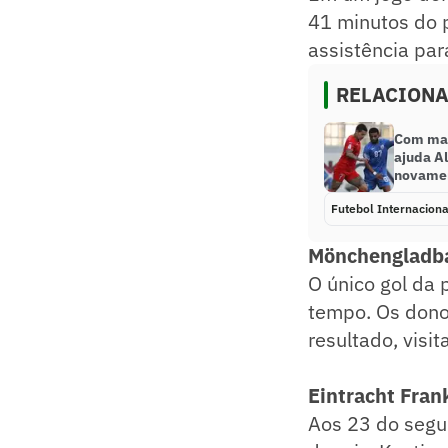
41 minutos do 
assistência par
RELACION
Com mai
ajuda Al
novame
Futebol Internaciona
Mönchengladba
​O único gol da
tempo. Os dono
resultado, visi
Eintracht Fran
Aos 23 do segun