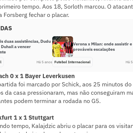
primeiro tempo. Aos 18, Sorloth marcou. O ataca
a Forsberg fechar o placar.
ADAS
s duas assistências, Dudu
Verona x Milan: onde assistir e
 Duhail a vencer
prováveis escalações
nte
l
Há 5 anos
Futebol Internacional
Há 5
ch 0 x 1 Bayer Leverkusen
 partida foi marcado por Schick, aos 25 minutos d
s da casa pressionaram, mas não conseguiram ma
tantes podem terminar a rodada no G5.
kfurt 1 x 1 Stuttgart
do tempo, Kalajdzic abriu o placar para os visit