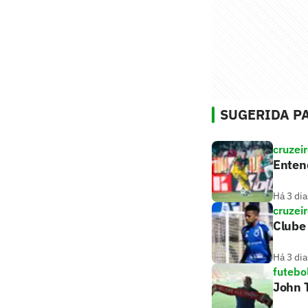
SUGERIDA PA
cruzei
Entend
Há 3 dia
cruzei
Clube 
Há 3 dia
futebo
John T