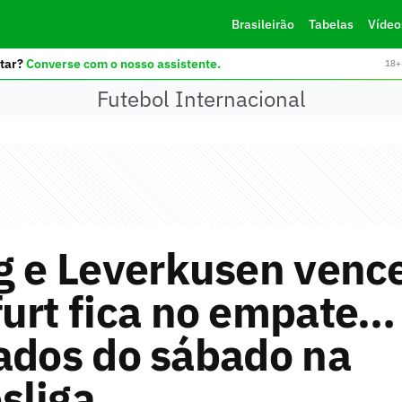
Brasileirão
Tabelas
Vídeo
tar?
Converse com o nosso assistente.
18+ 
Futebol Internacional
ig e Leverkusen venc
urt fica no empate…
ados do sábado na
sliga