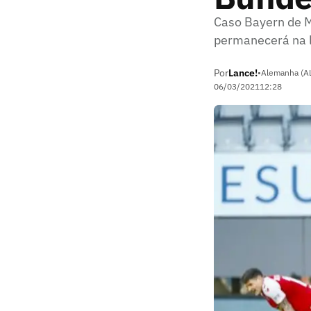
Caso Bayern de M
permanecerá na 
Por
Lance!
•
Alemanha (A
06/03/2021
12:28