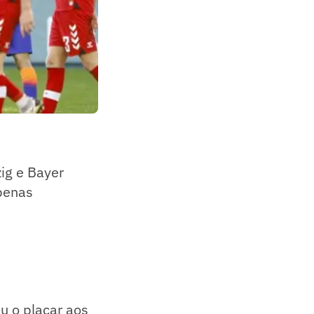
zig e Bayer
penas
u o placar aos