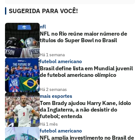
SUGERIDA PARA VOCÊ!
nfl
NFL no Rio reúne maior número de
títulos do Super Bowl no Brasil
Há 1 semana
futebol americano
Brasil define lista em Mundial juvenil
de futebol americano olímpico
Há 2 semanas
mais esportes
Tom Brady ajudou Harry Kane, ídolo
da Inglaterra, a não desistir do
futebol; entenda
Há 1 mês
futebol americano
NFL amplia investimento no Brasil de