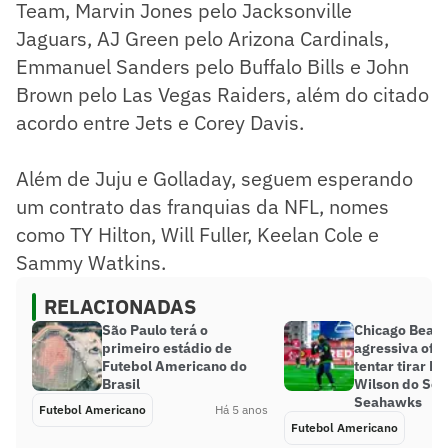
Team, Marvin Jones pelo Jacksonville
Jaguars, AJ Green pelo Arizona Cardinals,
Emmanuel Sanders pelo Buffalo Bills e John
Brown pelo Las Vegas Raiders, além do citado
acordo entre Jets e Corey Davis.
Além de Juju e Golladay, seguem esperando
um contrato das franquias da NFL, nomes
como TY Hilton, Will Fuller, Keelan Cole e
Sammy Watkins.
RELACIONADAS
São Paulo terá o
Chicago Bears
primeiro estádio de
agressiva ofer
Futebol Americano do
tentar tirar Ru
Brasil
Wilson do Sea
Seahawks
Futebol Americano
Há 5 anos
Futebol Americano