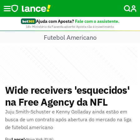
Ajuda com Aposta?
Fale com o assistente.
18+ Ministério da Fazenda adverte: Aposta não é investimento
Futebol Americano
Wide receivers 'esquecidos'
na Free Agency da NFL
Juju Smith-Schuster e Kenny Golladay ainda estão em
busca de um contrato após abertura do mercado na liga
de futebol americano
Por
Lance!
•
Nova York (EUA)