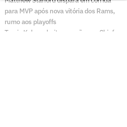
para MVP após nova vitória dos Rams,
rumo aos playoffs
Travis Kelce admite pressão nos Chiefs e
faz revelação para temporada 2025 da
NFL
NFL em Paris? Saints pode desembarcar
na França em 2026
College Football Brasil: BSB anuncia
jogo de futebol americano universitário
no país
NFL anuncia Post Malone e outros