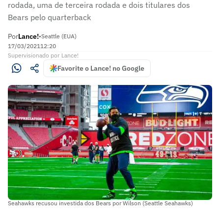
rodada, uma de terceira rodada e dois titulares dos
Bears pelo quarterback
Por
Lance!
•
Seattle (EUA)
17/03/2021
12:20
Supervisionado
por
Lance!
Favorite o Lance! no Google
Seahawks recusou investida dos Bears por Wilson (Seattle Seahawks)