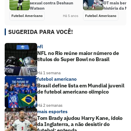
sexual contra Deshaun
OT mais bem 
Watson
história da NF
Futebol Americano
Há 5 anos
Futebol Americano
SUGERIDA PARA VOCÊ!
nfl
NFL no Rio reúne maior número de
títulos do Super Bowl no Brasil
Há 1 semana
futebol americano
Brasil define lista em Mundial juvenil
de futebol americano olímpico
Há 2 semanas
mais esportes
Tom Brady ajudou Harry Kane, ídolo
da Inglaterra, a não desistir do
futebol; entenda