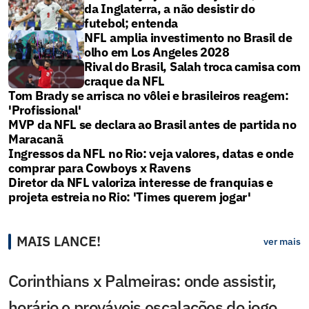
da Inglaterra, a não desistir do
futebol; entenda
NFL amplia investimento no Brasil de
olho em Los Angeles 2028
Rival do Brasil, Salah troca camisa com
craque da NFL
Tom Brady se arrisca no vôlei e brasileiros reagem:
'Profissional'
MVP da NFL se declara ao Brasil antes de partida no
Maracanã
Ingressos da NFL no Rio: veja valores, datas e onde
comprar para Cowboys x Ravens
Diretor da NFL valoriza interesse de franquias e
projeta estreia no Rio: 'Times querem jogar'
MAIS LANCE!
ver mais
Corinthians x Palmeiras: onde assistir,
horário e prováveis escalações do jogo