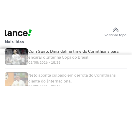
voltar ao topo
Mais lidas
Com Garro, Diniz define time do Corinthians para
encarar o Inter na Copa do Brasil
02/08/2026 - 18:38
Neto aponta culpado em derrota do Corinthians
diante do Internacional
03/08/2026 - 05:40
Times
Futebol Nacional
Atlético Mineiro
Futebol Internacional
Brasileirão Série A