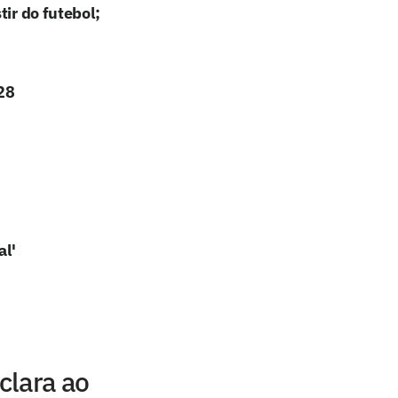
ir do futebol;
28
al'
clara ao