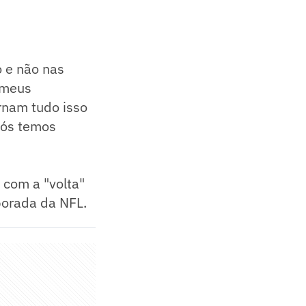
o e não nas
 meus
rnam tudo isso
Nós temos
 com a "volta"
porada da NFL.