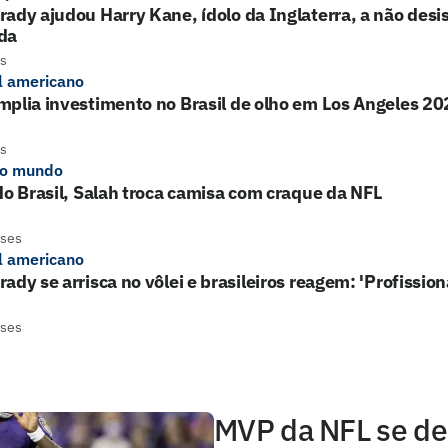
ady ajudou Harry Kane, ídolo da Inglaterra, a não desist
da
s
l americano
plia investimento no Brasil de olho em Los Angeles 20
s
do mundo
do Brasil, Salah troca camisa com craque da NFL
eses
l americano
ady se arrisca no vôlei e brasileiros reagem: 'Profission
eses
MVP da NFL se de