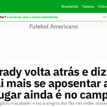
Brasileirão
Tabelas
Vídeo
tar?
Converse com o nosso assistente.
18+ 
Futebol Americano
ady volta atrás e di
i mais se aposentar 
ugar ainda é no camp
gócio inacabado' e faz a alegria dos fãs nas redes socia