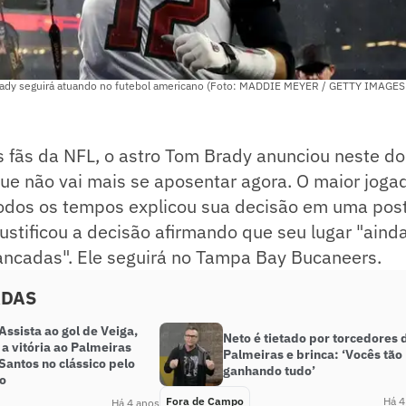
Brady seguirá atuando no futebol americano (Foto: MADDIE MEYER / GETTY IMAG
s fãs da NFL, o astro Tom Brady anunciou neste d
que não vai mais se aposentar agora. O maior joga
odos os tempos explicou sua decisão em uma pos
ustificou a decisão afirmando que seu lugar "aind
ancadas". Ele seguirá no Tampa Bay Bucaneers.
ADAS
ssista ao gol de Veiga,
Neto é tietado por torcedores 
a vitória ao Palmeiras
Palmeiras e brinca: ‘Vocês tão
Santos no clássico pelo
ganhando tudo’
ão
Fora de Campo
Há 4
Há 4 anos