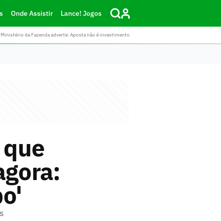
s
Onde Assistir
Lance! Jogos
Ministério da Fazenda adverte: Aposta não é investimento
z que
agora:
o'
is