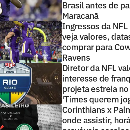
Brasil antes de pa
Maracanã
Ingressos da NFL 
veja valores, data
comprar para Cow
Ravens
Diretor da NFL val
interesse de fran
projeta estreia no
'Times querem jog
Corinthians x Pal
onde assistir, horá