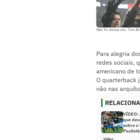
Não foi dessa vez. Tom 
Para alegria do
redes sociais, 
americano de t
O quarterback j
não nas arquib
RELACION
VÍDEO: A
que deu 
sobre o 
Paulist
Vídeo