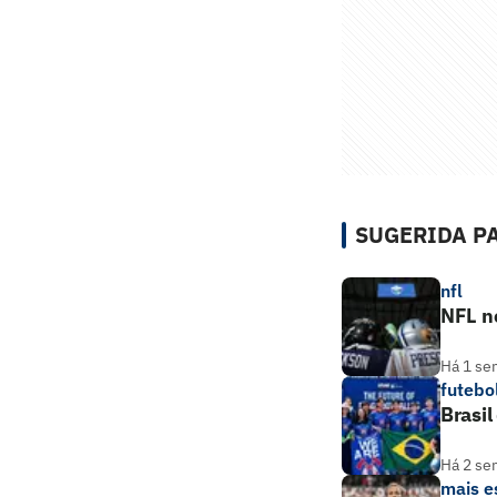
SUGERIDA PA
nfl
NFL no
Há 1 se
futebo
Brasil
Há 2 se
mais e