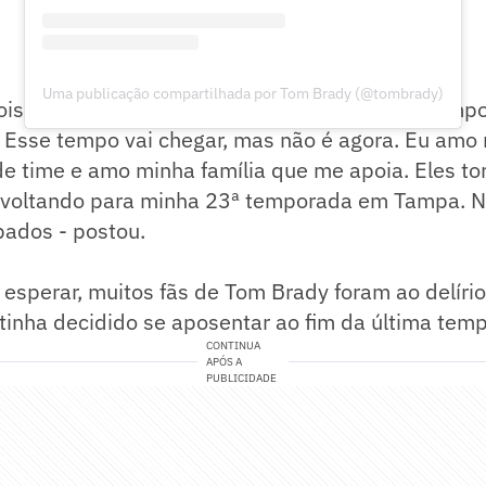
Uma publicação compartilhada por Tom Brady (@tombrady)
dois meses concluí que meu lugar ainda é no camp
 Esse tempo vai chegar, mas não é agora. Eu amo
e time e amo minha família que me apoia. Eles to
u voltando para minha 23ª temporada em Tampa. 
bados - postou.
esperar, muitos fãs de Tom Brady foram ao delírio
 tinha decidido se aposentar ao fim da última tem
CONTINUA
APÓS A
PUBLICIDADE