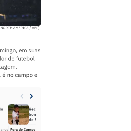
ES NORTH AMERICA / AFP)
omingo, em suas
dor de futebol
tagem.
a é no campo e
do
Receba! Treinador do Íbis vê com
bons olhos a contratação do Luva
de Pedreiro: ‘Seja bem-vindo’
 anos
Fora de Campo
Há 4 anos