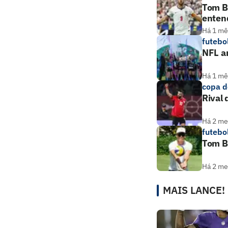
Tom Br
enten
Há 1 mê
futebo
NFL am
Há 1 mê
copa 
Rival 
Há 2 m
futebo
Tom Br
Há 2 m
MAIS LANCE!