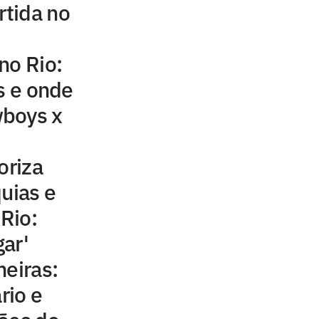
rtida no
no Rio:
s e onde
boys x
oriza
quias e
 Rio:
ar'
meiras:
rio e