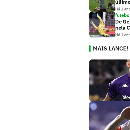
últim
Há 1 an
futebo
De Gea
pela 
Há 1 an
MAIS LANCE!