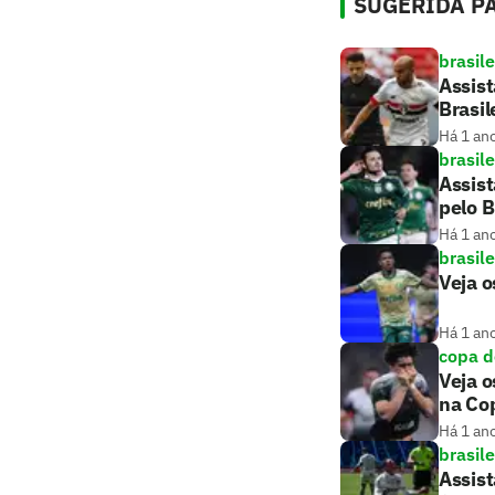
SUGERIDA PA
brasile
Assist
Brasil
Há 1 an
brasile
Assist
pelo B
Há 1 an
brasile
Veja o
Há 1 an
copa d
Veja o
na Cop
Há 1 an
brasile
Assis