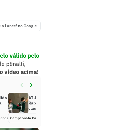
e o Lance! no Google
elo válido pelo
e pênalti,
o vídeo acima!
dido
ATUAÇÕES: Com gol de pênalti de
a
Raphael Veiga, Palmeiras vence
clássico contra o Santos
 anos
Campeonato Paulista
Há 4 anos