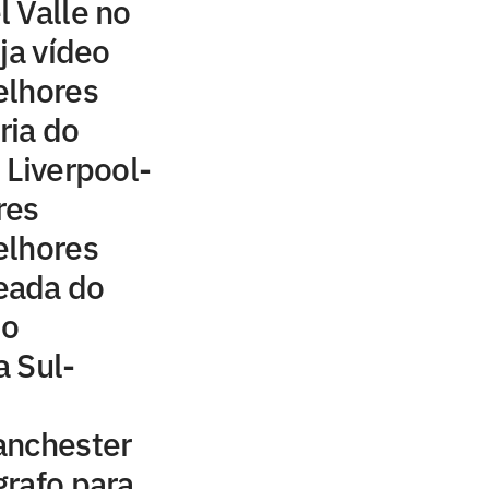
 Valle no
ja vídeo
elhores
ria do
 Liverpool-
res
elhores
eada do
 o
 Sul-
anchester
rafo para