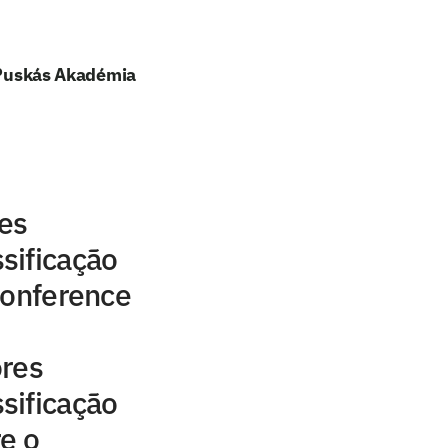
e Puskás Akadémia
res
sificação
Conference
ores
sificação
e o