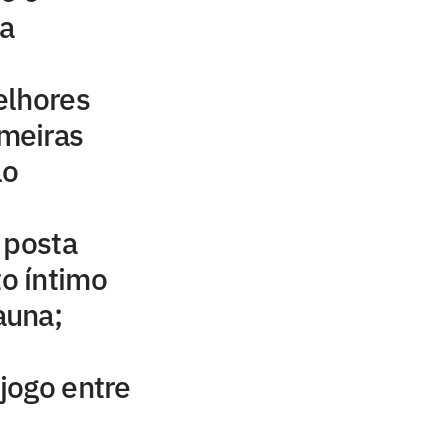
a
elhores
meiras
lo
 posta
o íntimo
auna;
 jogo entre