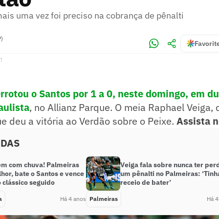
ais uma vez foi preciso na cobrança de pênalti
P)
Favorit
!
rrotou o Santos por 1 a 0, neste domingo, em du
ulista
, no Allianz Parque. O meia Raphael Veiga, d
e deu a vitória ao Verdão sobre o Peixe.
Assista n
ADAS
em com chuva! Palmeiras
Veiga fala sobre nunca ter per
hor, bate o Santos e vence
um pênalti no Palmeiras: ‘Tinh
 clássico seguido
receio de bater’
a
Há 4 anos
Palmeiras
Há 4