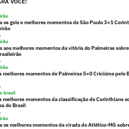
RA VOCÊ!
irão
a os gols e melhores momentos de São Paulo 3×1 Corint
eirão
o
irão
a aos melhores momentos da vitória do Palmeiras sobre
rasileirão
o
irão
s melhores momentos de Palmeiras 5×0 Criciúma pelo B
o
o brasil
s melhores momentos da classificação do Corinthians 
a do Brasil
o
irão
ta os melhores momentos da virada do Atlético-MG sobr