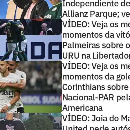
Independiente del
Allianz Parque; ve
VÍDEO: Veja os m
momentos da vitó
Palmeiras sobre o
URU na Libertado
VÍDEO: Veja os m
momentos da gol
Corinthians sobre
Nacional-PAR pela
Americana
VÍDEO: Joia do M
United pede autóg