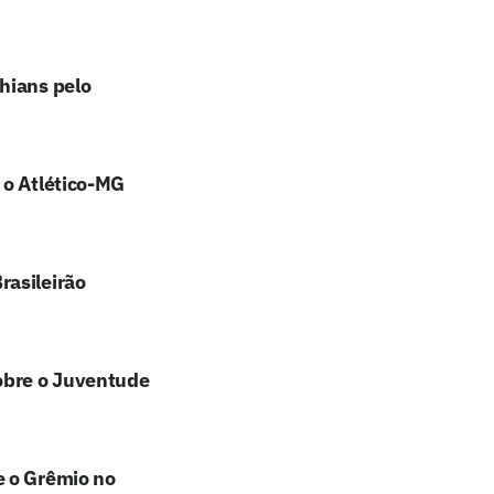
hians pelo
 o Atlético-MG
rasileirão
sobre o Juventude
e o Grêmio no