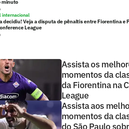
o minuto
o
l internacional
 decidiu! Veja a disputa de pênaltis entre Fiorentina 
Conference League
o
Assista os melho
momentos da clas
da Fiorentina na 
League
Assista aos melh
momentos da clas
do São Paulo sobr