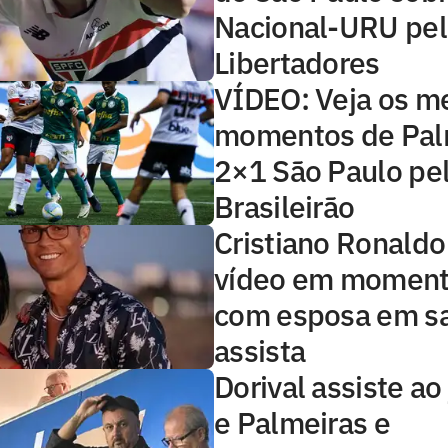
Nacional-URU pel
Libertadores
VÍDEO: Veja os m
momentos de Pal
2×1 São Paulo pe
Brasileirão
Cristiano Ronaldo
vídeo em moment
com esposa em s
assista
Dorival assiste ao
e Palmeiras e