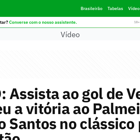
Brasileirão
Tabelas
Vídeo
tar?
Converse com o nosso assistente.
18+ 
Vídeo
 Assista ao gol de V
u a vitória ao Palme
o Santos no clássico
tão