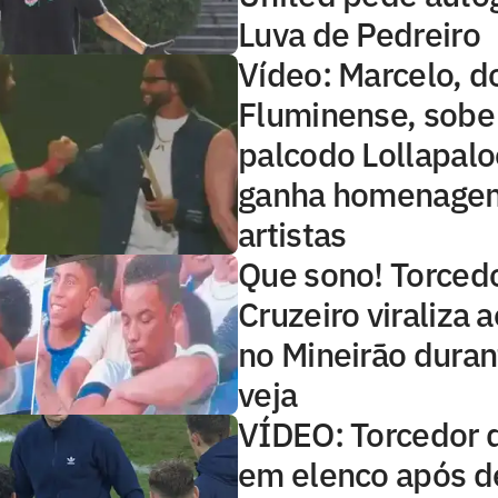
Luva de Pedreiro
Vídeo: Marcelo, d
Fluminense, sob
palcodo Lollapalo
ganha homenage
artistas
Que sono! Torced
Cruzeiro viraliza 
no Mineirão duran
veja
VÍDEO: Torcedor 
em elenco após de