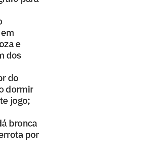
o
e em
oza e
m dos
or do
ao dormir
te jogo;
dá bronca
rrota por