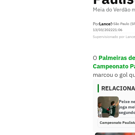
Meia do Verdão m
Por
Lance!
•
São Paulo (S
13/03/2022
21:06
Supervisionado
por
Lance
O
Palmeiras de
Campeonato Pa
marcou o gol qu
RELACION
Peixe n
joga mel
segundo
Campeonato Paulist