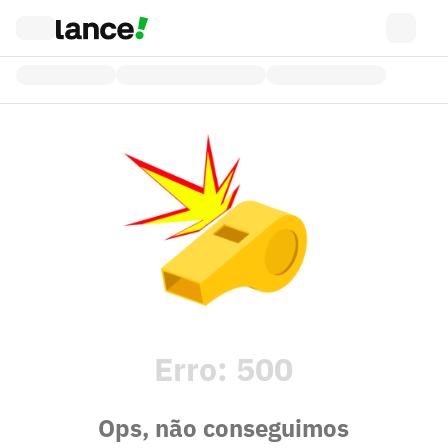
Erro:
500
Ops, não conseguimos