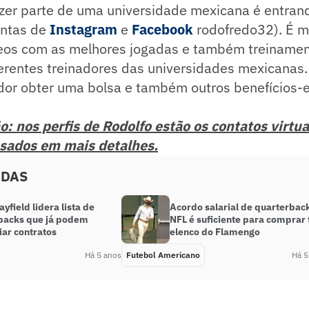
fazer parte de uma universidade mexicana é entra
ontas de
Instagram
e
Facebook
rodofredo32). É m
deos com as melhores jogadas e também treinamen
erentes treinadores das universidades mexicanas.
dor obter uma bolsa e também outros benefícios-e
: nos perfis de Rodolfo estão os contatos virtua
ssados em mais detalhes.
ADAS
yfield lidera lista de
Acordo salarial de quarterbac
backs que já podem
NFL é suficiente para comprar
iar contratos
elenco do Flamengo
Há 5 anos
Futebol Americano
Há 5