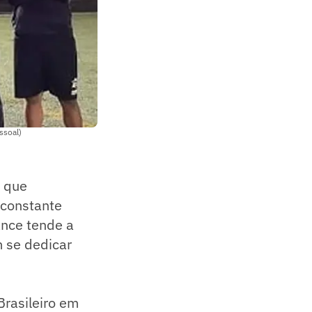
ssoal)
s que
constante
ance tende a
 se dedicar
Brasileiro em