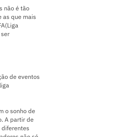
s não é tão
e as que mais
FA(Liga
 ser
ação de eventos
liga
em o sonho de
. A partir de
 diferentes
gadores não só