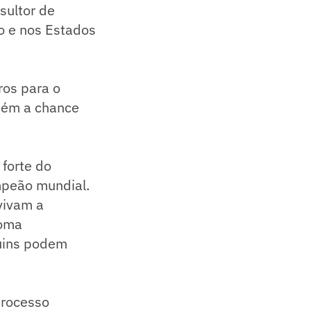
sultor de
o e nos Estados
ros para o
bém a chance
 forte do
ampeão mundial.
vivam a
loma
quins podem
processo