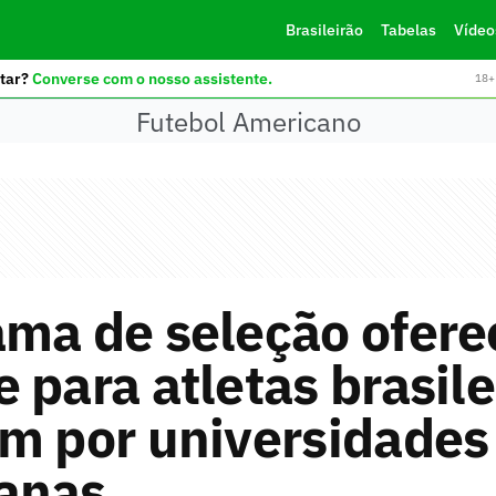
Brasileirão
Tabelas
Vídeo
tar?
Converse com o nosso assistente.
18+ 
Futebol Americano
ama de seleção ofere
 para atletas brasile
m por universidades
anas