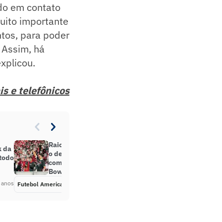
ndo em contato
uito importante
tos, para poder
 Assim, há
xplicou.
is e telefônicos
Raio-X do Tampa Bay Buccaneers:
k da
o desafio de se manter
 todo
competitivo após vitória no Super
Bowl
 anos
Futebol Americano
Há 5 anos