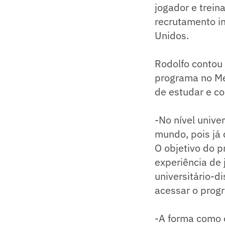
jogador e trein
recrutamento i
Unidos.
Rodolfo contou 
programa no Mé
de estudar e con
-No nível unive
mundo, pois já 
O objetivo do p
experiência de
universitário-d
acessar o prog
-A forma como 