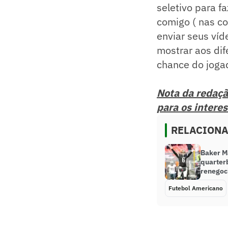
seletivo para 
comigo ( nas c
enviar seus ví
mostrar aos dif
chance do joga
Nota da redação
para os intere
RELACION
Baker Ma
quarter
renegoc
Futebol Americano