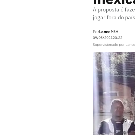
A proposta é faz
jogar fora do paí
Por
Lance!
•
BH
09/03/2021
20:22
Supervisionado
por
Lance