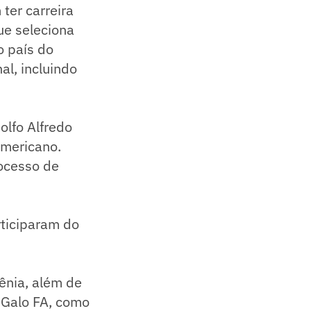
ter carreira
ue seleciona
o país do
al, incluindo
olfo Alfredo
Americano.
rocesso de
rticiparam do
ênia, além de
 Galo FA, como