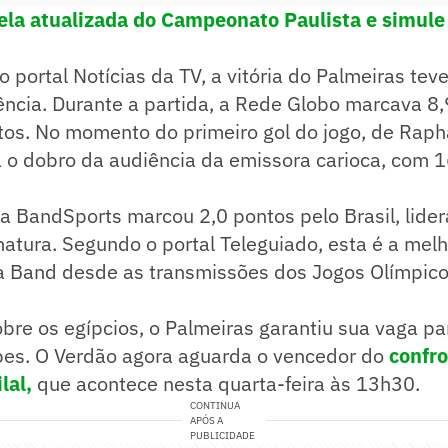
bela atualizada do Campeonato Paulista e simule
 portal Notícias da TV, a vitória do Palmeiras te
ncia. Durante a partida, a Rede Globo marcava 8,
os. No momento do primeiro gol do jogo, de Rapha
a o dobro da audiência da emissora carioca, com 
a BandSports marcou 2,0 pontos pelo Brasil, lide
natura. Segundo o portal Teleguiado, esta é a mel
na Band desde as transmissões dos Jogos Olímpic
obre os egípcios, o Palmeiras garantiu sua vaga par
bes. O Verdão agora aguarda o vencedor do
confro
lal,
que acontece nesta quarta-feira às 13h30.
CONTINUA
APÓS A
PUBLICIDADE