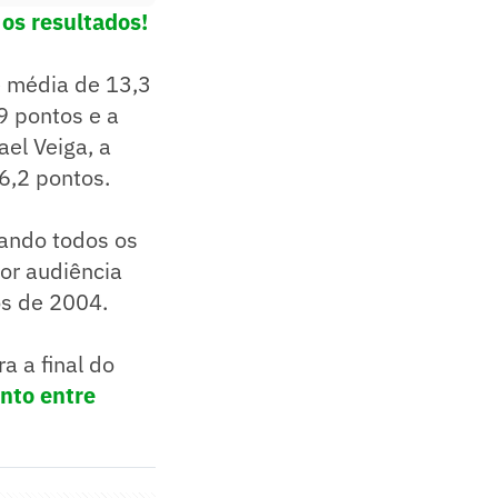
 os resultados!
ve média de 13,3
9 pontos e a
el Veiga, a
16,2 pontos.
rando todos os
hor audiência
os de 2004.
a a final do
nto entre