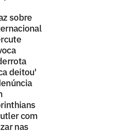
az sobre
ernacional
ercute
voca
derrota
ca deitou'
denúncia
m
rinthians
utler com
izar nas