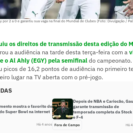
 por 2 a 0 e garantiu sua vaga na final do Mundial de Clubes (Foto: Divulgação / Pa
iu os direitos de transmissão desta edição do 
erou a audiência na tarde desta terça-feira com a
v
e o Al Ahly (EGY) pela semifinal
do campeonato. 
iu picos de 16,2 pontos de audiência no primeiro t
iro lugar na TV aberta com o pré-jogo.
ADAS
Depois de NBA e Cariocão, Gau
mento mostra o favorito do
garante transmissão de
do Super Bowl na internet
temporada completa da Stock
e F-4
Há 4 anos
Fora de Campo
Há 4