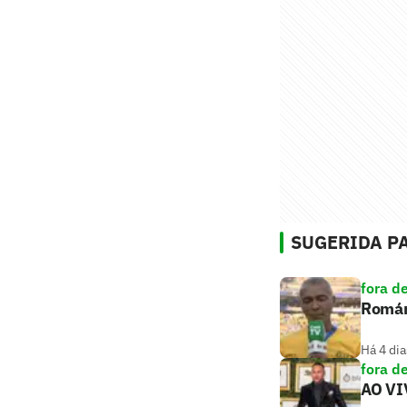
SUGERIDA PA
fora d
Romári
Há 4 dia
fora d
AO VIV