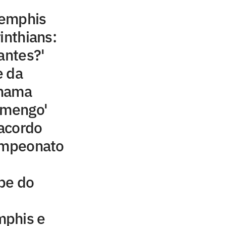
Memphis
inthians:
antes?'
e da
chama
amengo'
acordo
campeonato
be do
mphis e