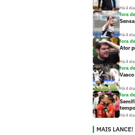
Há 4 dia
fora d
Sensaç
Há 4 dia
fora d
Ator 
Há 4 dia
fora d
Vasco 
Há 4 dia
fora d
Semifi
tempo
Há 4 dia
MAIS LANCE!