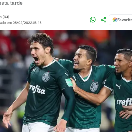
esta tarde
o (RJ)
Favorit
zado em
08/02/2022
15:45