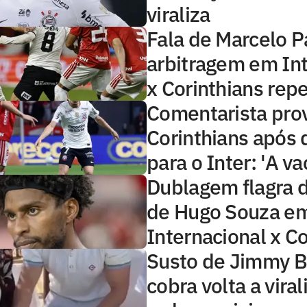
viraliza
Fala de Marcelo P
arbitragem em Int
x Corinthians rep
Comentarista pro
Corinthians após 
para o Inter: 'A va
Dublagem flagra 
de Hugo Souza e
Internacional x Co
Susto de Jimmy B
cobra volta a viral