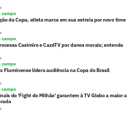
s
e campo
ão da Copa, atleta marca em sua estreia por novo time
s
e campo
processa Casimiro e CazéTV por danos morais; entenda
s
e campo
x Fluminense lidera audiência na Copa do Brasil
s
e campo
nais do 'Fight do Milhão' garantem à TV Globo a maior 
rada
s