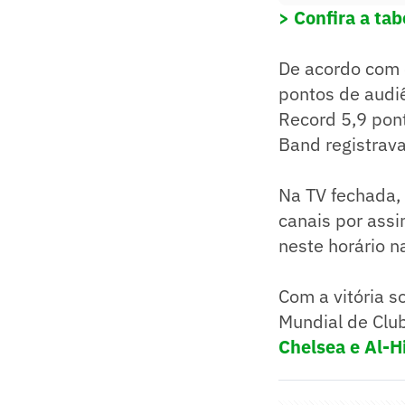
> Confira a ta
De acordo com o
pontos de audiê
Record 5,9 pont
Band registrav
Na TV fechada, 
canais por assi
neste horário 
Com a vitória s
Mundial de Clu
Chelsea e Al-Hi