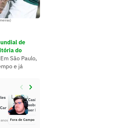
lmeiras)
Mundial de
itória do
Em São Paulo,
empo e já
les
Casimiro chama opinião de Monark
sobre nazismo de atrocidade: ‘Que
 Car
ser humano m…’
Fora de Campo
Há 4 anos
 anos