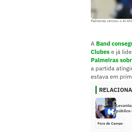
Palmeiras venceu o Al Ahly
A
Band consegu
Clubes
e já lid
Palmeiras sobr
a partida ating
estava em prime
RELACION
Levanta
público 
Fora de Campo