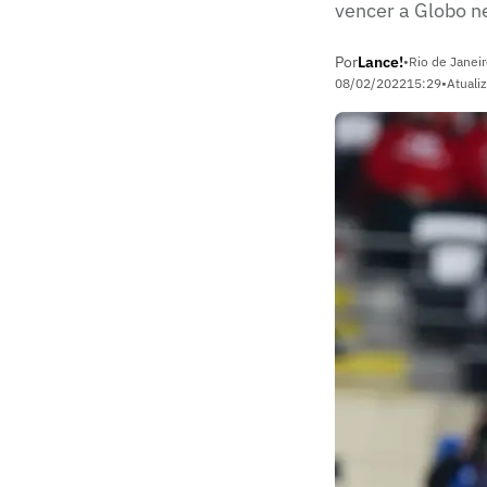
vencer a Globo n
Por
Lance!
•
Rio de Janeir
08/02/2022
15:29
•
Atuali