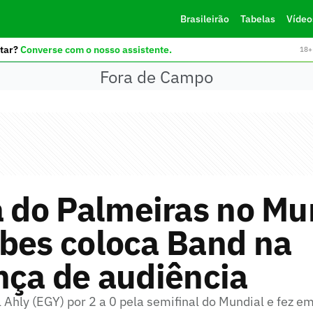
Brasileirão
Tabelas
Vídeo
tar?
Converse com o nosso assistente.
18+ 
Fora de Campo
a do Palmeiras no Mu
bes coloca Band na
nça de audiência
 Ahly (EGY) por 2 a 0 pela semifinal do Mundial e fez e