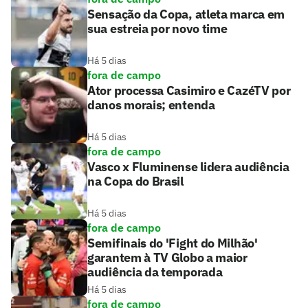
Sensação da Copa, atleta marca em
sua estreia por novo time
Há 5 dias
fora de campo
Ator processa Casimiro e CazéTV por
danos morais; entenda
Há 5 dias
fora de campo
Vasco x Fluminense lidera audiência
na Copa do Brasil
Há 5 dias
fora de campo
Semifinais do 'Fight do Milhão'
garantem à TV Globo a maior
audiência da temporada
Há 5 dias
fora de campo