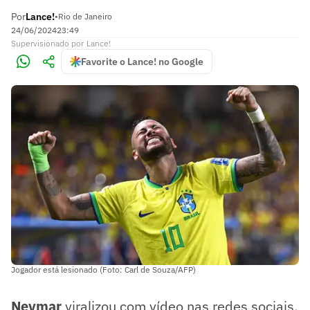
Por
Lance!
•
Rio de Janeiro
24/06/2024
23:49
Supervisionado
por
Lance!
Favorite o Lance! no Google
Jogador está lesionado (Foto: Carl de Souza/AFP)
Neymar
viralizou com vídeo nas redes sociais.