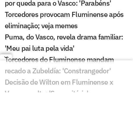
por queda para o Vasco: 'Parabéns'
Torcedores provocam Fluminense após
eliminação; veja memes
Puma, do Vasco, revela drama familiar:
'Meu pai luta pela vida'
Torcedores do Fluminense mandam
recado a Zubeldía: 'Constrangedor'
Decisão de Wilton em Fluminense x
Vasco revolta: 'Sem critério'
Decisão da arbitragem em Fortaleza x
Palmeiras choca: 'Claríssimo'
Torcedores enxergam falha de Fábio em