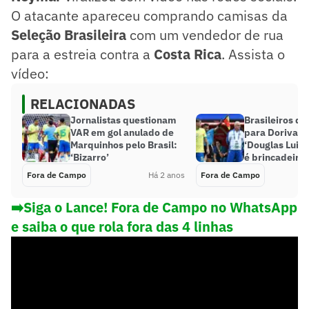
O atacante apareceu comprando camisas da
Seleção Brasileira
com um vendedor de rua
para a estreia contra a
Costa Rica
. Assista o
vídeo:
RELACIONADAS
Jornalistas questionam
Brasileiros dã
VAR em gol anulado de
para Dorival n
Marquinhos pelo Brasil:
‘Douglas Luiz 
‘Bizarro’
é brincadeira’
Fora de Campo
Há 2 anos
Fora de Campo
➡️Siga o Lance! Fora de Campo no WhatsApp
e saiba o que rola fora das 4 linhas