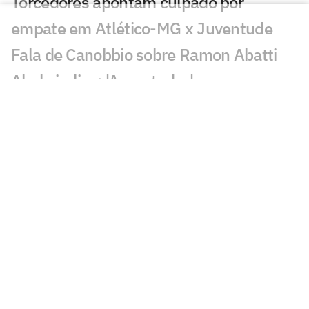
Torcedores apontam culpado por
empate em Atlético-MG x Juventude
Fala de Canobbio sobre Ramon Abatti
Abel viraliza: 'Assustador'
Ramon Abatti Abel vira assunto em
Vasco x Fluminense: 'Está claro'
Gol perdido em Vasco x Fluminense
choca torcedores: 'Sozinho'
Atuação de Ramon Rique em Vasco x
Fluminense repercute: 'Sentiu'
Discussão em Vasco x Fluminense
viraliza: 'Já expulsaram por menos'