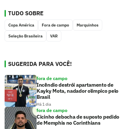
TUDO SOBRE
Copa América
Fora de campo
Marquinhos
Seleção Brasileira
VAR
SUGERIDA PARA VOCÊ!
fora de campo
Incêndio destrói apartamento de
Kayky Mota, nadador olímpico pelo
Brasil
Há 1 dia
fora de campo
Cicinho debocha de suposto pedido
de Memphis no Corinthians