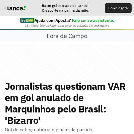
Baixe grátis o app do Lance!
Baixe agora
O esporte na palma da mão.
Ajuda com Aposta?
Fale com o assistente.
18+ Ministério da Fazenda adverte: Aposta não é investimento
Fora de Campo
Jornalistas questionam VAR
em gol anulado de
Marquinhos pelo Brasil:
'Bizarro'
Gol de cabeça abriria o placar da partida