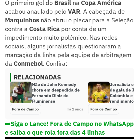
O primeiro gol do
Brasil
na
Copa América
acabou anaulado pelo
VAR
. A cabeçada de
Marquinhos
não abriu o placar para a Seleção
contra a
Costa Rica
por conta de um
impedimento muito polêmico. Nas redes
sociais, alguns jornalistas questionaram a
marcação da linha pela equipe de arbitragem
da
Conmebol
. Confira:
RELACIONADAS
Mãe de John Kennedy
Jornalista exa
chora em despedida de
de gala de Ja
Fernando Diniz do
Colômbia e qu
Fluminense
rendimento no
Fora de Campo
Há 2 anos
Fora de Campo
➡️Siga o Lance! Fora de Campo no WhatsApp
e saiba o que rola fora das 4 linhas