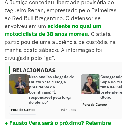
A Justiça concedeu liberdade provisória ao
zagueiro Renan, emprestado pelo Palmeiras
ao Red Bull Bragantino. O defensor se
envolveu em um
acidente no qual um
motociclista de 38 anos morreu
. O atleta
participou de uma audiência de custódia na
manhã deste sábado. A informação foi
divulgada pelo "ge".
RELACIONADAS
Neto analisa chegada de
Casagrande pr
Fausto Vera e elogia
Copa do Mundo
presidente do
time de infânc
Corinthians: ‘É
pretende reto
responsável pela força
Globo
do elenco’
Fora de Campo
Fora de Campo
Há 4 anos
+ Fausto Vera será o próximo? Relembre