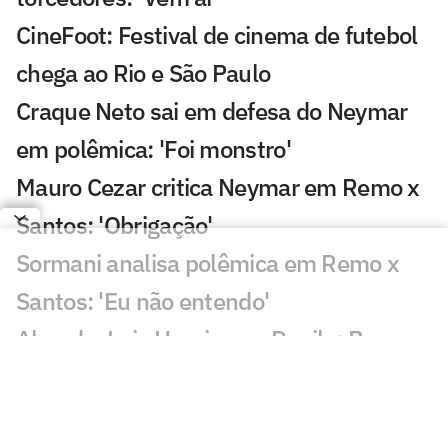
CineFoot: Festival de cinema de futebol
chega ao Rio e São Paulo
Craque Neto sai em defesa do Neymar
em polêmica: 'Foi monstro'
Mauro Cezar critica Neymar em Remo x
Santos: 'Obrigação'
Sormani analisa polêmica em Remo x
Santos: 'Eu não entendo'
Almada, Luiz Henrique e Danilo: Braune
é sincero sobre negociações
Patrocinador do Corinthians negocia