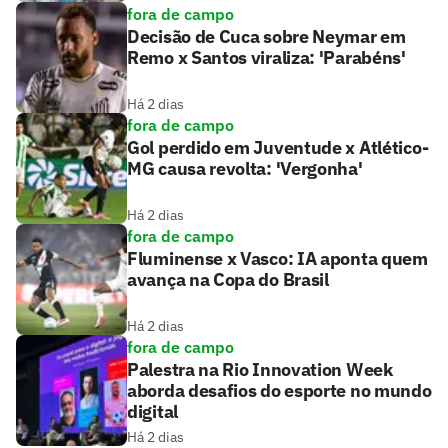
fora de campo
Decisão de Cuca sobre Neymar em
Remo x Santos viraliza: 'Parabéns'
Há 2 dias
fora de campo
Gol perdido em Juventude x Atlético-
MG causa revolta: 'Vergonha'
Há 2 dias
fora de campo
Fluminense x Vasco: IA aponta quem
avança na Copa do Brasil
Há 2 dias
fora de campo
Palestra na Rio Innovation Week
aborda desafios do esporte no mundo
digital
Há 2 dias