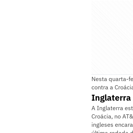
Nesta quarta-f
contra a Croáci
Inglaterr
A Inglaterra es
Croácia, no AT&
ingleses encara
última rodada 