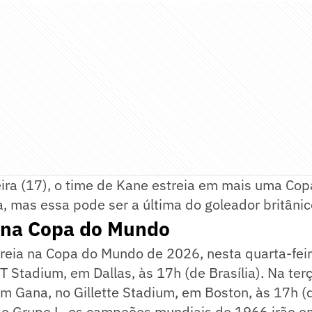
eira (17), o time de Kane estreia em mais uma Co
a, mas essa pode ser a última do goleador britânic
a na Copa do Mundo
treia na Copa do Mundo de 2026, nesta quarta-feir
T Stadium, em Dallas, às 17h (de Brasília). Na terç
m Gana, no Gillette Stadium, em Boston, às 17h (d
do Grupo L, os campeões mundiais de 1966 irão en