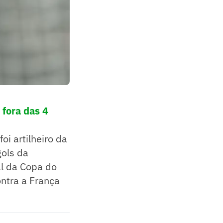
 fora das 4
oi artilheiro da
ols da
al da Copa do
ntra a França