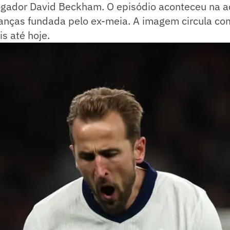
-jogador David Beckham. O episódio aconteceu na 
ianças fundada pelo ex-meia. A imagem circula co
is até hoje.