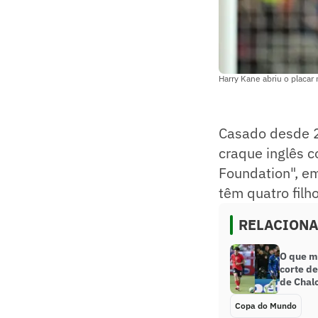
Harry Kane abriu o placar 
Casado desde 
craque inglês c
Foundation", e
têm quatro filho
RELACION
O que m
corte d
de Chal
Copa do Mundo