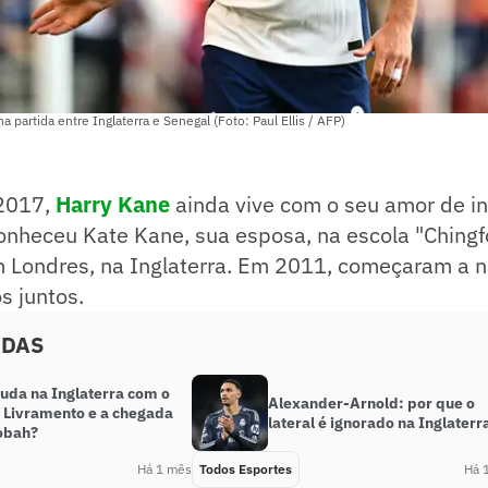
na partida entre Inglaterra e Senegal (Foto: Paul Ellis / AFP)
2017,
Harry Kane
ainda vive com o seu amor de in
onheceu Kate Kane, sua esposa, na escola "Chingf
m Londres, na Inglaterra. Em 2011, começaram a n
s juntos.
ADAS
uda na Inglaterra com o
Alexander-Arnold: por que o
e Livramento e a chegada
lateral é ignorado na Inglaterr
obah?
Há 1 mês
Todos Esportes
Há 