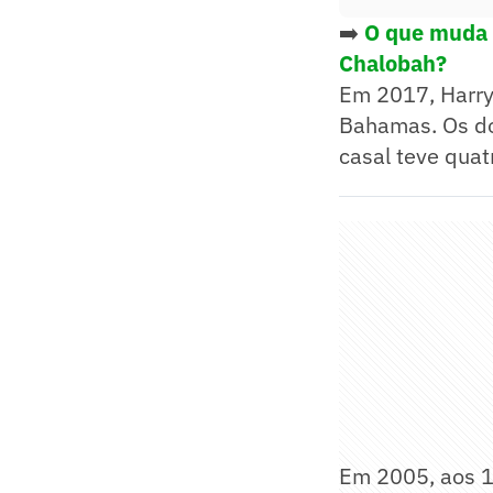
➡️
O que muda 
Chalobah?
Em 2017, Harry
Bahamas. Os do
casal teve quatr
Em 2005, aos 11