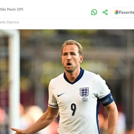
São Paulo (SP)
Favorit
ardo Damico