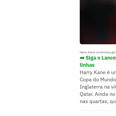
Harry Kane comemora gol (
➡️ Siga o Lanc
linhas
Harry Kane é um
Copa do Mundo 
Inglaterra na v
Qatar. Ainda no
nas quartas, qu