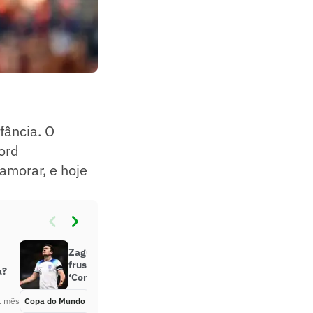
fância. O
ord
amorar, e hoje
Zagueiro da Inglaterra revela
frustração ao ficar fora da Copa:
a?
‘Constrangedor’
1 mês
Copa do Mundo
Há 1 mês