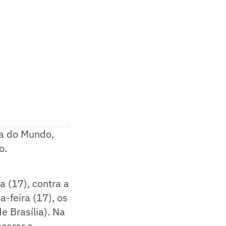
pa do Mundo,
o.
a (17), contra a
a-feira (17), os
e Brasília). Na
carar o