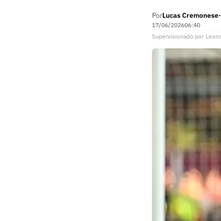
Por
Lucas Cremonese
•
17/06/2026
06:40
Supervisionado
por
Leon