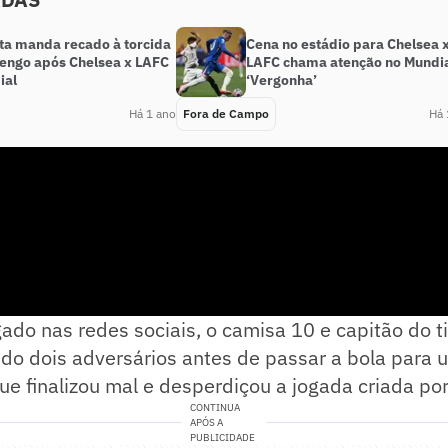
sta manda recado à torcida
Cena no estádio para Chelsea 
engo após Chelsea x LAFC
LAFC chama atenção no Mundia
ial
‘Vergonha’
Há 1 ano
Fora de Campo
Há 
ado nas redes sociais, o camisa 10 e capitão do t
do dois adversários antes de passar a bola para 
e finalizou mal e desperdiçou a jogada criada po
CONTINUA
APÓS A
PUBLICIDADE