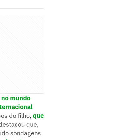
ol no mundo
ternacional
os do filho,
que
destacou que,
bido sondagens