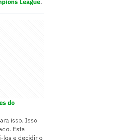
pions League
.
es do
ra isso. Isso
ado. Esta
los e decidir o