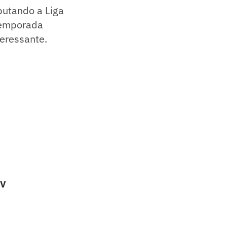
putando a Liga
temporada
teressante.
TV