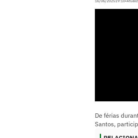
16/06/2025
19:10
•
Atuali
De férias duran
Santos, partic
RELACION