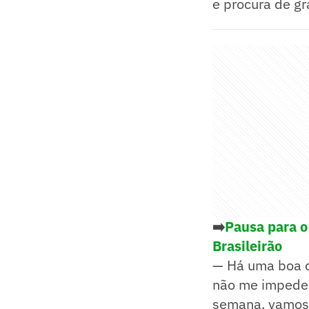
e procura de gr
➡️
Pausa para o
Brasileirão
— Há uma boa ch
não me impede 
semana, vamos 