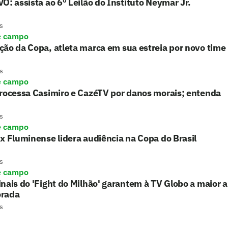
O: assista ao 6º Leilão do Instituto Neymar Jr.
s
e campo
ão da Copa, atleta marca em sua estreia por novo time
s
e campo
processa Casimiro e CazéTV por danos morais; entenda
s
e campo
x Fluminense lidera audiência na Copa do Brasil
s
e campo
nais do 'Fight do Milhão' garantem à TV Globo a maior 
rada
s