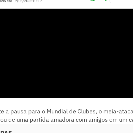
zado em
17/06/2025
10:17
te a pausa para o Mundial de Clubes, o meia-atac
ipou de uma partida amadora com amigos em um c
ADAS