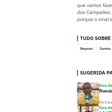
que vamos fazer
dos Campeões. 
porque o sinal 
TUDO SOBRE
Neymar
Santos
SUGERIDA PA
fora d
Romári
Há 3 dia
fora d