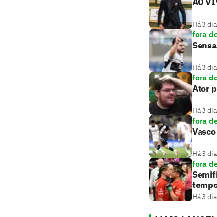
AO VIV
Há 3 dia
fora d
Sensaç
Há 3 dia
fora d
Ator 
Há 3 dia
fora d
Vasco 
Há 3 dia
fora d
Semifi
tempo
Há 3 dia