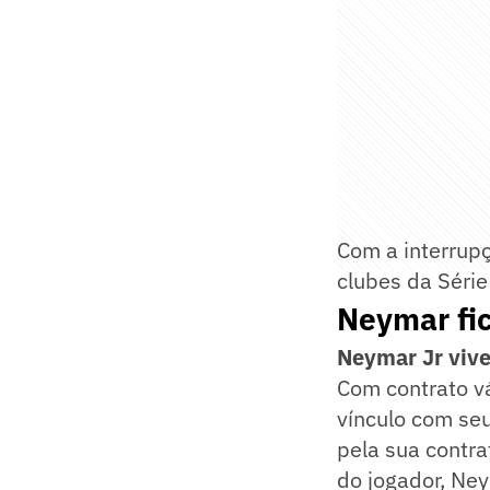
Com a interrupç
clubes da Série
Neymar fi
Neymar Jr viv
Com contrato vá
vínculo com seu
pela sua contra
do jogador, Ney