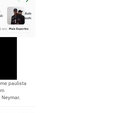
x
Astro da NBA aparece com camisa
l:
autografada por Neymar
1 ano
Mais Esportes
Há 1 ano
ime paulista
um
r Neymar.