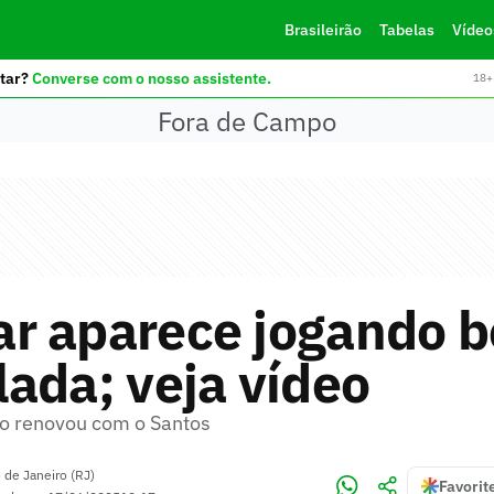
Brasileirão
Tabelas
Vídeo
tar?
Converse com o nosso assistente.
18+ 
Fora de Campo
r aparece jogando b
ada; veja vídeo
o renovou com o Santos
 de Janeiro (RJ)
Favorit