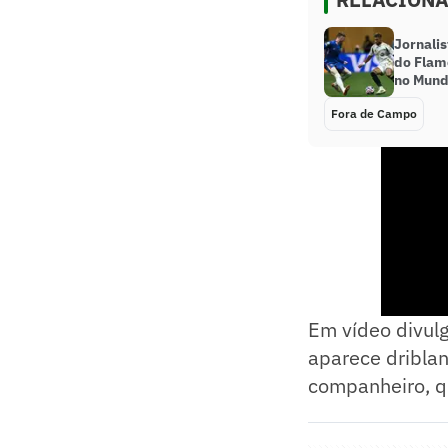
Jornali
do Flam
no Mund
Fora de Campo
Em vídeo divulg
aparece driblan
companheiro, qu