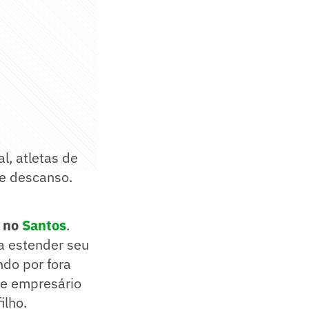
l, atletas de
de descanso.
a no
Santos
.
 a estender seu
ndo por fora
i e empresário
ilho.