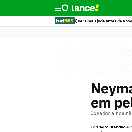
Quer uma ajuda antes de apos
Neyma
em pel
Jogador ainda nã
Por
Pedro Brandão
•
Rio