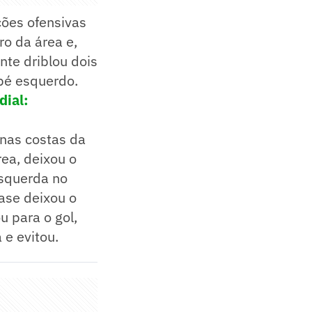
ções ofensivas
o da área e,
nte driblou dois
pé esquerdo.
dial:
 nas costas da
ea, deixou o
esquerda no
uase deixou o
 para o gol,
 e evitou.