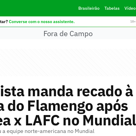
Brasileirão
Tabelas
Vídeo
tar?
Converse com o nosso assistente.
18+ 
Fora de Campo
ista manda recado à
da do Flamengo após
ea x LAFC no Mundia
u a equipe norte-americana no Mundial