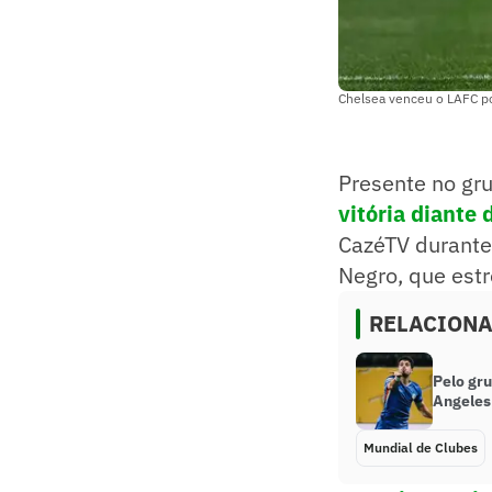
Chelsea venceu o LAFC po
Presente no gr
vitória diante
CazéTV durante 
Negro, que estr
RELACION
Pelo gr
Angeles
Mundial de Clubes