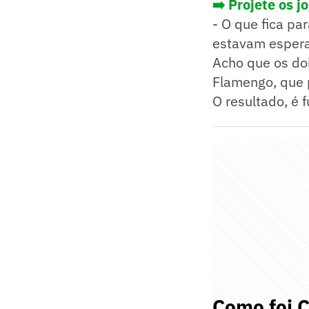
➡️ Projete os 
- O que fica pa
estavam espera
Acho que os doi
Flamengo, que 
O resultado, é 
Como foi 