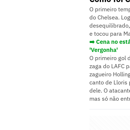
O primeiro tem
do Chelsea. Log
desequilibrado,
e tocou para Ma
➡️ Cena no est
'Vergonha'
O primeiro gol
zaga do LAFC pa
zagueiro Holli
canto de Lloris
dele. O atacant
mas só não entr