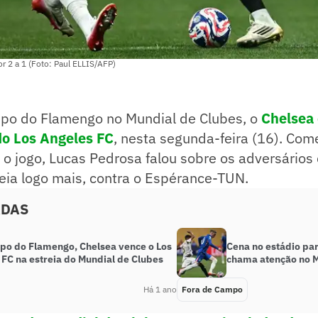
r 2 a 1 (Foto: Paul ELLIS/AFP)
upo do Flamengo no Mundial de Clubes, o
Chelsea
 do Los Angeles FC
, nesta segunda-feira (16). Com
o jogo, Lucas Pedrosa falou sobre os adversários
eia logo mais, contra o Espérance-TUN.
ADAS
upo do Flamengo, Chelsea vence o Los
Cena no estádio pa
 FC na estreia do Mundial de Clubes
chama atenção no M
Há 1 ano
Fora de Campo