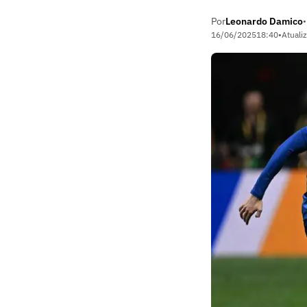
Por
Leonardo Damico
•
16/06/2025
18:40
•
Atuali