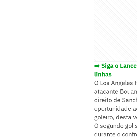
➡️ Siga o Lanc
linhas
O Los Angeles 
atacante Bouan
direito de Sanc
oportunidade ao
goleiro, desta 
O segundo gol s
durante o conf