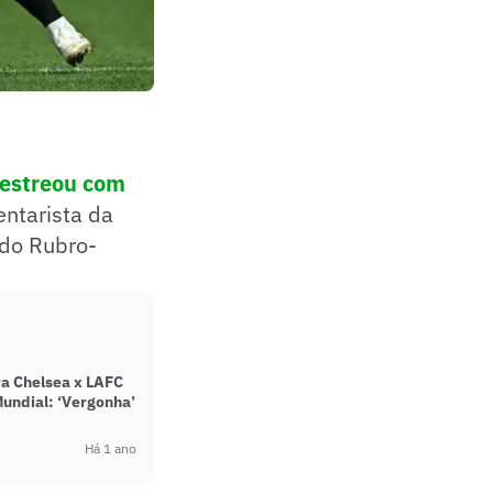
 estreou com
entarista da
 do Rubro-
ra Chelsea x LAFC
undial: ‘Vergonha’
Há 1 ano