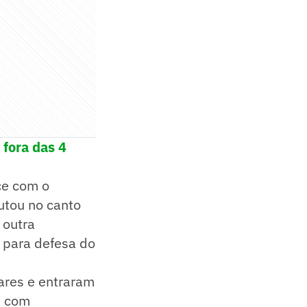
 fora das 4
ce com o
utou no canto
 outra
r para defesa do
ares e entraram
u com