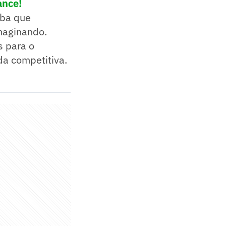
ance!
aba que
maginando.
s para o
da competitiva.