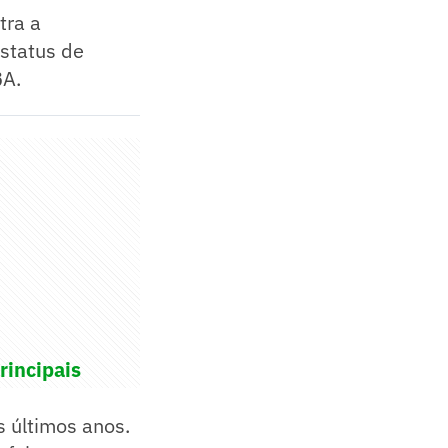
tra a
status de
BA.
rincipais
 últimos anos.