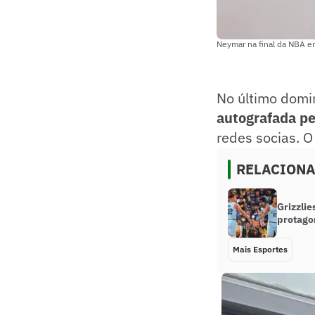
Neymar na final da NBA 
No último domi
autografada pe
redes socias. O
RELACION
Grizzlie
protago
Mais Esportes