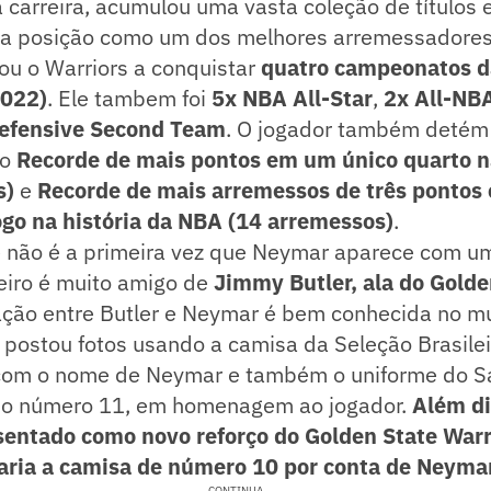
 carreira, acumulou uma vasta coleção de títulos e
sua posição como um dos melhores arremessadores 
u o Warriors a conquistar
quatro campeonatos d
2022)
. Ele tambem foi
5x NBA All-Star
,
2x All-NB
efensive Second Team
. O jogador também deté
 o
Recorde de mais pontos em um único quarto na
s)
e
Recorde de mais arremessos de três pontos 
go na história da NBA (14 arremessos)
.
não é a primeira vez que Neymar aparece com um
eiro é muito amigo de
Jimmy Butler, ala do Golde
lação entre Butler e Neymar é bem conhecida no m
 postou fotos usando a camisa da Seleção Brasilei
com o nome de Neymar e também o uniforme do S
 o número 11, em homenagem ao jogador.
Além di
esentado como novo reforço do Golden State Warri
aria a camisa de número 10 por conta de Neymar
CONTINUA