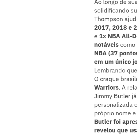
Ao longo de sua
solidificando 
Thompson ajudo
2017, 2018 e 
e
1x NBA All-D
notáveis
como
NBA (37 ponto
em um único jo
Lembrando que 
O craque brasil
Warriors
. A re
Jimmy Butler já
personalizada 
próprio nome e
Butler foi apr
revelou que us