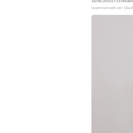
16/06/2025
17:11
•
Atuali
Supervisionado
por
Cláud