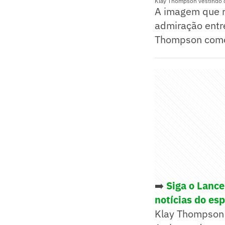
Klay Thompson vestindo c
A imagem que r
admiração entr
Thompson como 
➡️
Siga o Lanc
notícias do es
Klay Thompson 