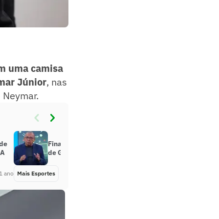
om uma camisa
mar Júnior
, nas
e Neymar.
nde
Final da NBA antecipa programa
BA
de Galvão Bueno na Band
1 ano
Mais Esportes
Há 1 ano