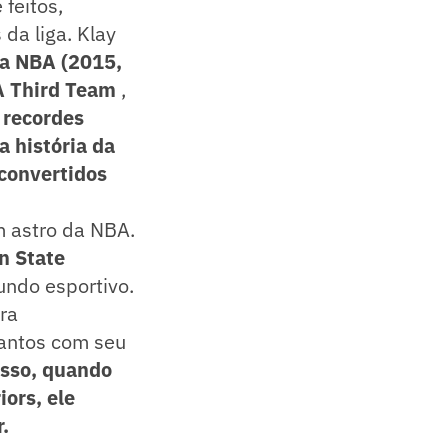
 feitos,
da liga. Klay
a NBA (2015,
A Third Team
,
m
recordes
 história da
convertidos
 astro da NBA.
n State
undo esportivo.
ra
antos com seu
sso, quando
ors, ele
.