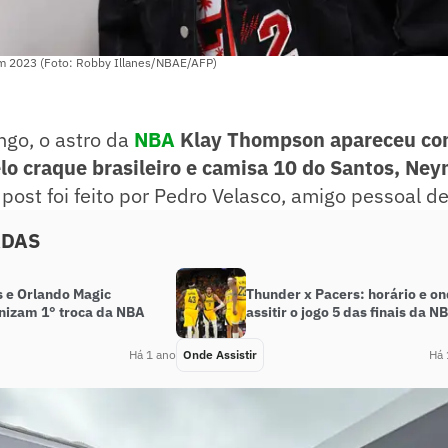
em 2023 (Foto: Robby Illanes/NBAE/AFP)
ngo, o astro da
NBA
Klay Thompson apareceu c
lo craque brasileiro e camisa 10 do Santos, Ney
 post foi feito por Pedro Velasco, amigo pessoal d
ADAS
s e Orlando Magic
Thunder x Pacers: horário e o
nizam 1° troca da NBA
assitir o jogo 5 das finais da N
Há 1 ano
Onde Assistir
Há 