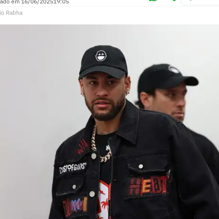
zado em
16/06/2025
19:05
io Rabha