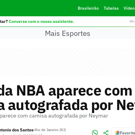
Brasileirão
Tabelas
Vídeo
tar?
Converse com o nosso assistente.
18+ 
Mais Esportes
 da NBA aparece com
a autografada por N
parece com camisa autografada por Neymar
tonio dos Santos
•
Rio de Janeiro (RJ)
Favorit