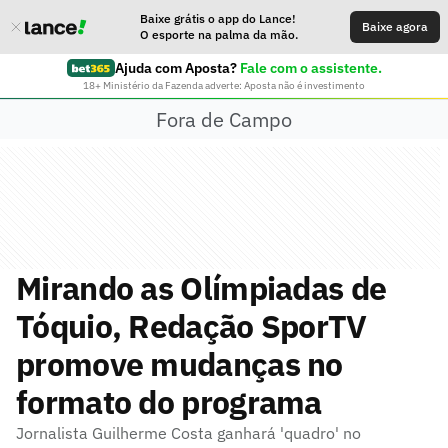
Baixe grátis o app do Lance!
Baixe agora
O esporte na palma da mão.
Ajuda com Aposta?
Fale com o assistente.
18+ Ministério da Fazenda adverte: Aposta não é investimento
Fora de Campo
Mirando as Olímpiadas de
Tóquio, Redação SporTV
promove mudanças no
formato do programa
Jornalista Guilherme Costa ganhará 'quadro' no