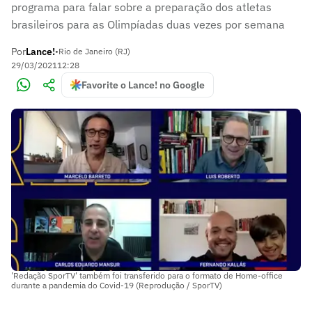
programa para falar sobre a preparação dos atletas
brasileiros para as Olimpíadas duas vezes por semana
Por
Lance!
•
Rio de Janeiro (RJ)
29/03/2021
12:28
Favorite o Lance! no Google
'Redação SporTV' também foi transferido para o formato de Home-office
durante a pandemia do Covid-19 (Reprodução / SporTV)