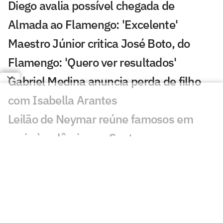
Diego avalia possível chegada de
Almada ao Flamengo: 'Excelente'
Maestro Júnior critica José Boto, do
Flamengo: 'Quero ver resultados'
Gabriel Medina anuncia perda de filho
com Isabella Arantes
Leilão de Neymar reúne famosos em
meio à polêmica no Santos
Incêndio destrói apartamento de Kayky
Mota, nadador olímpico pelo Brasil
Cicinho debocha de suposto pedido de
Memphis no Corinthians