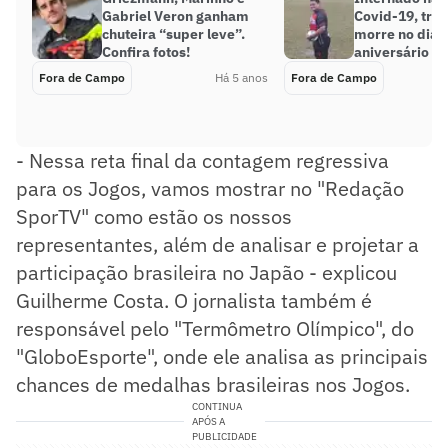
Gabriel Veron ganham
Covid-19, tre
chuteira “super leve”.
morre no dia 
Confira fotos!
aniversário d
Fora de Campo
Há 5 anos
Fora de Campo
- Nessa reta final da contagem regressiva
para os Jogos, vamos mostrar no "Redação
SporTV" como estão os nossos
representantes, além de analisar e projetar a
participação brasileira no Japão - explicou
Guilherme Costa. O jornalista também é
responsável pelo "Termômetro Olímpico", do
"GloboEsporte", onde ele analisa as principais
chances de medalhas brasileiras nos Jogos.
CONTINUA
APÓS A
PUBLICIDADE