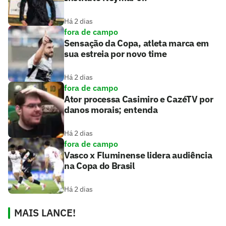
Há 2 dias
fora de campo
Sensação da Copa, atleta marca em
sua estreia por novo time
Há 2 dias
fora de campo
Ator processa Casimiro e CazéTV por
danos morais; entenda
Há 2 dias
fora de campo
Vasco x Fluminense lidera audiência
na Copa do Brasil
Há 2 dias
MAIS LANCE!