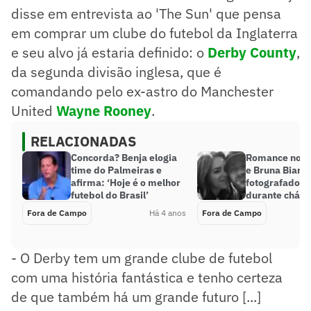
disse em entrevista ao 'The Sun' que pensa
em comprar um clube do futebol da Inglaterra
e seu alvo já estaria definido: o
Derby County
,
da segunda divisão inglesa, que é
comandando pelo ex-astro do Manchester
United
Wayne Rooney
.
RELACIONADAS
Concorda? Benja elogia
Romance no a
time do Palmeiras e
e Bruna Bianc
afirma: ‘Hoje é o melhor
fotografados 
futebol do Brasil’
durante chá r
Fora de Campo
Há 4 anos
Fora de Campo
- O Derby tem um grande clube de futebol
com uma história fantástica e tenho certeza
de que também há um grande futuro [...]