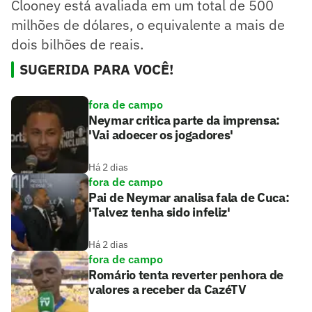
Clooney está avaliada em um total de 500
milhões de dólares, o equivalente a mais de
dois bilhões de reais.
SUGERIDA PARA VOCÊ!
fora de campo
Neymar critica parte da imprensa:
'Vai adoecer os jogadores'
Há 2 dias
fora de campo
Pai de Neymar analisa fala de Cuca:
'Talvez tenha sido infeliz'
Há 2 dias
fora de campo
Romário tenta reverter penhora de
valores a receber da CazéTV