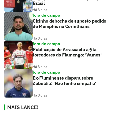
Brasil
Há 3 dias
fora de campo
Cicinho debocha de suposto pedido
de Memphis no Corinthians
Há 3 dias
fora de campo
Publicação de Arrascaeta agita
torcedores do Flamengo: 'Vamos'
Há 3 dias
fora de campo
Ex-Fluminense dispara sobre
Zubeldía: 'Não tenho simpatia'
Há 3 dias
MAIS LANCE!