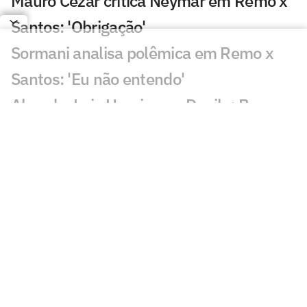
Mauro Cezar critica Neymar em Remo x
Santos: 'Obrigação'
Sormani analisa polêmica em Remo x
Santos: 'Eu não entendo'
Almada, Luiz Henrique e Danilo: Braune
é sincero sobre negociações
Patrocinador do Corinthians negocia
transmissão de torneio
Goiás comete gafe nas redes sociais em
post para ídolo
Europeus reagem a Estevão em Chelsea
x Juventus: 'Precisa'