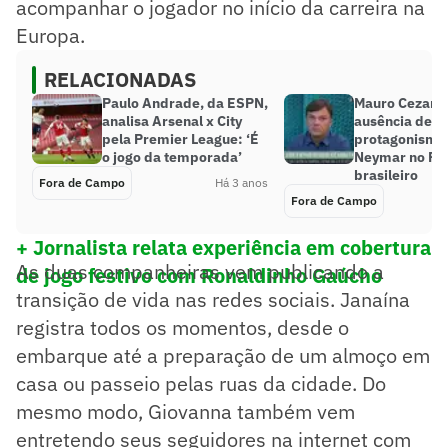
acompanhar o jogador no início da carreira na
Europa.
RELACIONADAS
Paulo Andrade, da ESPN,
Mauro Cezar f
analisa Arsenal x City
ausência de
pela Premier League: ‘É
protagonismo
o jogo da temporada’
Neymar no PSG
brasileiro
Fora de Campo
Há 3 anos
Fora de Campo
+ Jornalista relata experiência em cobertura
As duas companheiras vem publicando a
de jogo festivo com Ronaldinho Gaúcho
transição de vida nas redes sociais. Janaína
registra todos os momentos, desde o
embarque até a preparação de um almoço em
casa ou passeio pelas ruas da cidade. Do
mesmo modo, Giovanna também vem
entretendo seus seguidores na internet com