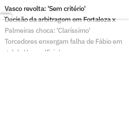
Vasco revolta: 'Sem critério'
Decisão da arbitragem em Fortaleza x
Palmeiras choca: 'Claríssimo'
Torcedores enxergam falha de Fábio em
gol do Vasco: 'Feia'
Golaço de Brenner em Fluminense x
Vasco assusta torcedores: 'Lei do ex'
Veja gols em Fluminense x Vasco: Puma
garante classificação do cruz-maltino
Situação inusitada em Fluminense x
Vasco irrita torcedores: 'Vendo nada'
Grêmio x Mirassol: especialista aponta