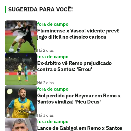
SUGERIDA PARA VOCÊ!
fora de campo
Fluminense x Vasco: vidente prevê
jogo difícil no clássico carioca
Há 2 dias
fora de campo
Ex-árbitro vê Remo prejudicado
contra o Santos: 'Errou'
Há 2 dias
fora de campo
Gol perdido por Neymar em Remo x
Santos viraliza: 'Meu Deus'
Há 3 dias
fora de campo
Lance de Gabigol em Remo x Santos