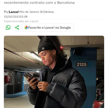
recentemente contrato com o Barcelona
Por
Lance!
•
Rio de Janeiro (RJ)&nbsp;
15/02/2023
15:08
Supervisionado
por
Lance!
Favorite o Lance! no Google