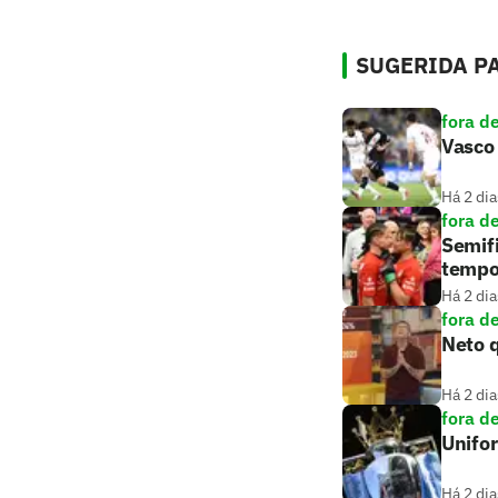
SUGERIDA PA
fora d
Vasco 
Há 2 dia
fora d
Semifi
tempo
Há 2 dia
fora d
Neto q
Há 2 dia
fora d
Unifo
Há 2 dia