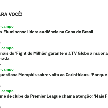
RA VOCÊ!
e campo
x Fluminense lidera audiência na Copa do Brasil
s
e campo
nais do 'Fight do Milhão' garantem à TV Globo a maior 
rada
s
e campo
uestiona Memphis sobre volta ao Corinthians: 'Por que 
s
e campo
rme de clube da Premier League chama atenção: 'Mais 
s