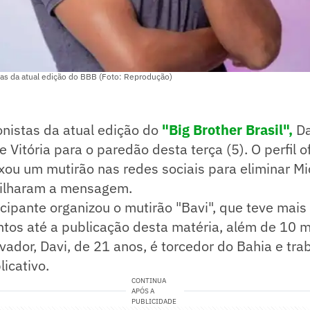
tas da atual edição do BBB (Foto: Reprodução)
nistas da atual edição do
"Big Brother Brasil",
Da
 Vitória para o paredão desta terça (5). O perfil of
xou um mutirão nas redes sociais para eliminar Mic
tilharam a mensagem.
ticipante organizou o mutirão "Bavi", que teve mais
os até a publicação desta matéria, além de 10 mi
ador, Davi, de 21 anos, é torcedor do Bahia e tr
licativo.
CONTINUA
APÓS A
PUBLICIDADE