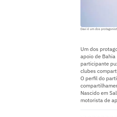
Davi é um dos protagonis
Um dos protago
apoio de Bahia e
participante pu
clubes compar
O perfil do par
compartilhament
Nascido em Salv
motorista de ap