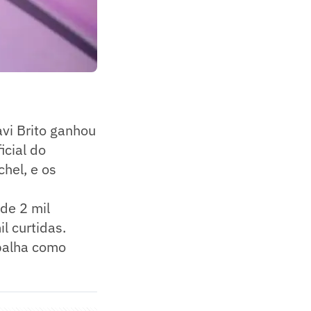
vi Brito ganhou
icial do
hel, e os
 de 2 mil
l curtidas.
abalha como