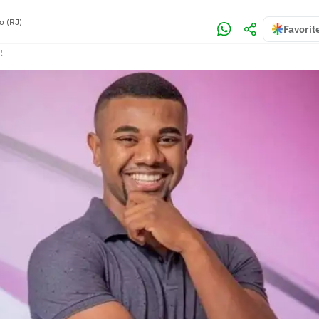
o (RJ)
Favorit
!