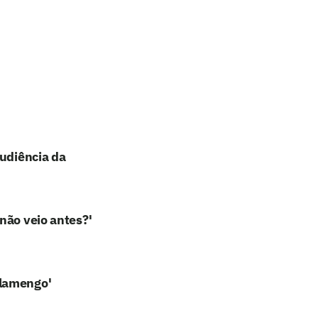
audiência da
não veio antes?'
Flamengo'