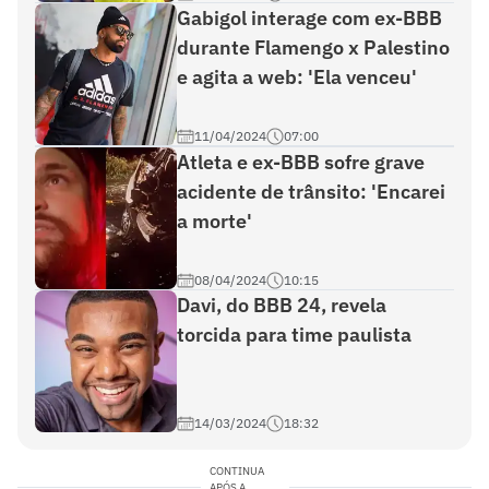
Gabigol interage com ex-BBB
durante Flamengo x Palestino
e agita a web: 'Ela venceu'
11/04/2024
07:00
Atleta e ex-BBB sofre grave
acidente de trânsito: 'Encarei
a morte'
08/04/2024
10:15
Davi, do BBB 24, revela
torcida para time paulista
14/03/2024
18:32
CONTINUA
APÓS A