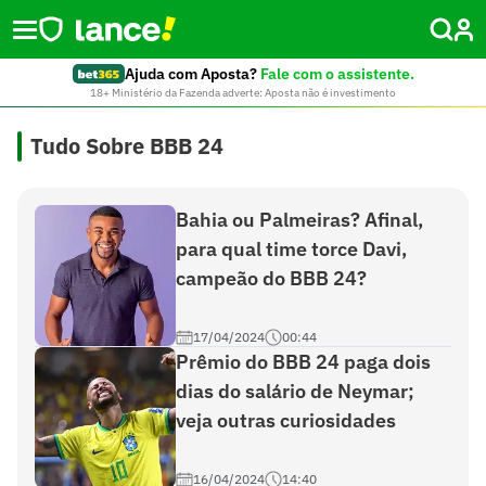
Ajuda com Aposta?
Fale com o assistente.
18+ Ministério da Fazenda adverte: Aposta não é investimento
Tudo Sobre BBB 24
Bahia ou Palmeiras? Afinal,
para qual time torce Davi,
campeão do BBB 24?
17/04/2024
00:44
Prêmio do BBB 24 paga dois
dias do salário de Neymar;
veja outras curiosidades
16/04/2024
14:40