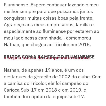
Fluminense. Espero continuar fazendo o meu
melhor sempre para que possamos juntos
conquistar muitas coisas boas pela frente.
Agradeço aos meus empresários, família e
especialmente ao fluminense por estarem ao
meu lado nessa caminhada - comemorou
Nathan, que chegou ao Tricolor em 2015.
FEITOS COM A CAMISA DO FLUMINENSE
> Veja a tabela do Campeonato Carioca
Nathan, de apenas 19 anos, é um dos
destaques da geração de 2002 do clube. Com
a camisa do Tricolor, ele foi campeão do
Carioca Sub-17 em 2018 e em 2019, e
também foi capitão da equipe sub-17.