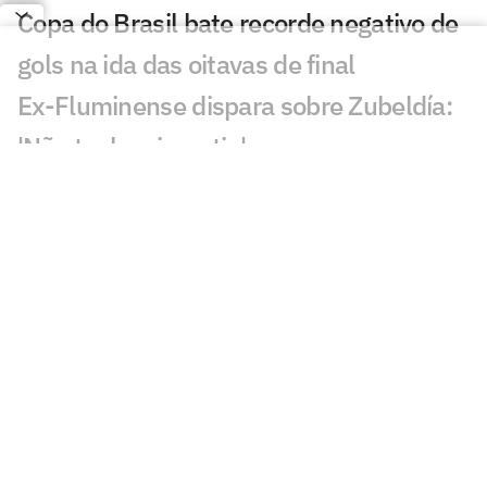
Copa do Brasil bate recorde negativo de
gols na ida das oitavas de final
Ex-Fluminense dispara sobre Zubeldía:
'Não tenho simpatia'
Quem avança para as quartas de final
da Copa do Brasil? Vote
Escassez de gols vira preocupação no
Fluminense de Zubeldía
Vasco x Fluminense lidera audiência na
Copa do Brasil
Fluminense x Vasco vai ter arbitragem
de Copa do Mundo