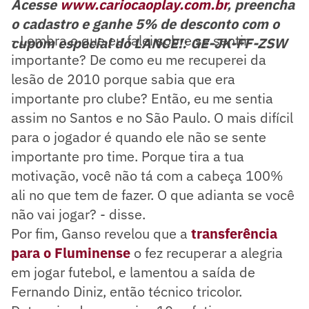
Acesse
www.cariocaoplay.com.br
, preencha
o cadastro e ganhe 5% de desconto com o
- Lembra o que eu falei sobre se sentir
cupom especial do LANCE!: GE-JK-FF-ZSW
importante? De como eu me recuperei da
lesão de 2010 porque sabia que era
importante pro clube? Então, eu me sentia
assim no Santos e no São Paulo. O mais difícil
para o jogador é quando ele não se sente
importante pro time. Porque tira a tua
motivação, você não tá com a cabeça 100%
ali no que tem de fazer. O que adianta se você
não vai jogar? - disse.
Por fim, Ganso revelou que a
transferência
para o Fluminense
o fez recuperar a alegria
em jogar futebol, e lamentou a saída de
Fernando Diniz, então técnico tricolor.