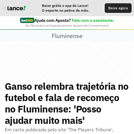
Baixe grátis o app do Lance!
Baixe agora
O esporte na palma da mão.
Ajuda com Aposta?
Fale com o assistente.
18+ Ministério da Fazenda adverte: Aposta não é investimento
Fluminense
Ganso relembra trajetória no
futebol e fala de recomeço
no Fluminense: 'Posso
ajudar muito mais'
Em carta publicada pelo site 'The Players Tribune',