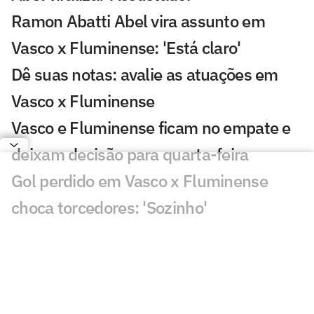
Ramon Abatti Abel vira assunto em
Vasco x Fluminense: 'Está claro'
Dê suas notas: avalie as atuações em
Vasco x Fluminense
Vasco e Fluminense ficam no empate e
deixam decisão para quarta-feira
Gol perdido em Vasco x Fluminense
choca torcedores: 'Sozinho'
Atuação de Ramon Rique em Vasco x
Fluminense repercute: 'Sentiu'
Discussão em Vasco x Fluminense