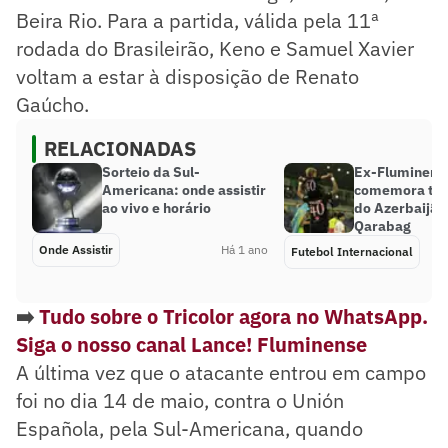
Beira Rio. Para a partida, válida pela 11ª
rodada do Brasileirão, Keno e Samuel Xavier
voltam a estar à disposição de Renato
Gaúcho.
RELACIONADAS
Sorteio da Sul-
Ex-Fluminens
Americana: onde assistir
comemora títu
ao vivo e horário
do Azerbaijão
Qarabag
Onde Assistir
Há 1 ano
Futebol Internacional
➡️
Tudo sobre o Tricolor agora no WhatsApp.
Siga o nosso canal Lance! Fluminense
A última vez que o atacante entrou em campo
foi no dia 14 de maio, contra o Unión
Española, pela Sul-Americana, quando