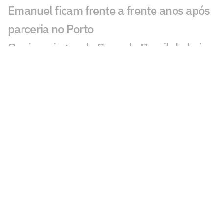
Emanuel ficam frente a frente anos após
parceria no Porto
Quais os jogos da Copa do Brasil de hoje,
sábado (01/08)
Vasco x Fluminense: o que mudou
desde a semifinal da Copa do Brasil de
2025?
Caminhos distintos: Vasco teve três
técnicos, enquanto Fluminense mantém
Zubeldía
Vidente crava resultado de Vasco x
Fluminense na Copa do Brasil