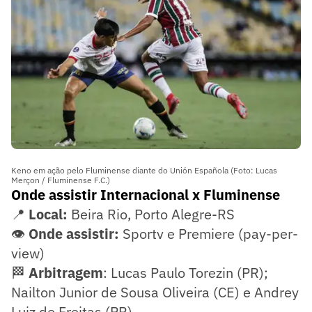
Keno em ação pelo Fluminense diante do Unión Española (Foto: Lucas
Merçon / Fluminense F.C.)
Onde assistir Internacional x Fluminense
📍
Local:
Beira Rio, Porto Alegre-RS
👁️
Onde assistir:
Sportv e Premiere (pay-per-
view)
🏁
Arbitragem
: Lucas Paulo Torezin (PR);
Nailton Junior de Sousa Oliveira (CE) e Andrey
Luiz de Freitas (PR)