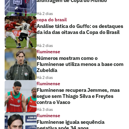
arbitragem de Copa do Mundo
Há 2 dias
copa do brasil
Análise tática do Guffo: os destaques
da ida das oitavas da Copa do Brasil
Há 2 dias
fluminense
Números mostram como o
Fluminense utiliza menos a base com
Zubeldía
Há 2 dias
fluminense
Fluminense recupera Jemmes, mas
segue sem Thiago Silva e Freytes
contra o Vasco
Há 3 dias
fluminense
Fluminense iguala sequência
negativa após 34 anos