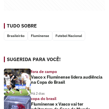
TUDO SOBRE
Brasileirão
Fluminense
Futebol Nacional
SUGERIDA PARA VOCÊ!
fora de campo
Vasco x Fluminense lidera audiência
na Copa do Brasil
Há 2 dias
copa do brasil
Fluminense x Vasco vai ter