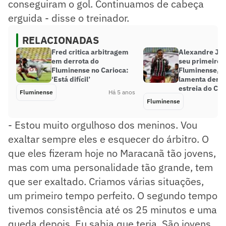
conseguiram o gol. Continuamos de cabeça
erguida - disse o treinador.
RELACIONADAS
Fred critica arbitragem
Alexandre Je
em derrota do
seu primeiro g
Fluminense no Carioca:
Fluminense, 
‘Está difícil’
lamenta derro
estreia do Car
Fluminense
Há 5 anos
Fluminense
- Estou muito orgulhoso dos meninos. Vou
exaltar sempre eles e esquecer do árbitro. O
que eles fizeram hoje no Maracanã tão jovens,
mas com uma personalidade tão grande, tem
que ser exaltado. Criamos várias situações,
um primeiro tempo perfeito. O segundo tempo
tivemos consistência até os 25 minutos e uma
queda depois. Eu sabia que teria. São jovens,