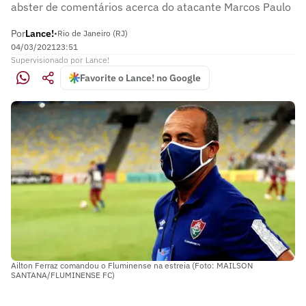
abster de comentários acerca do atacante Marcos Paulo
Por
Lance!
•
Rio de Janeiro (RJ)
04/03/2021
23:51
Supervisionado
por
Lance!
Favorite o Lance! no Google
Ailton Ferraz comandou o Fluminense na estreia (Foto: MAILSON
SANTANA/FLUMINENSE FC)