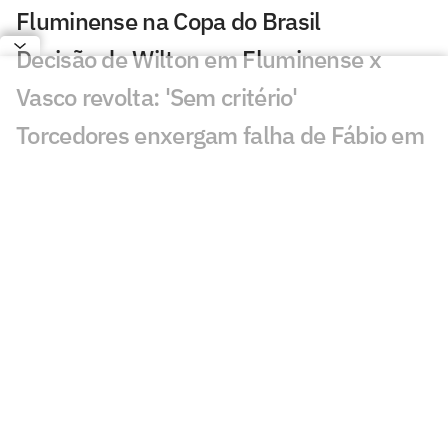
Fluminense na Copa do Brasil
Decisão de Wilton em Fluminense x
Vasco revolta: 'Sem critério'
Torcedores enxergam falha de Fábio em
gol do Vasco: 'Feia'
Golaço de Brenner em Fluminense x
Vasco assusta torcedores: 'Lei do ex'
Veja gols em Fluminense x Vasco: Puma
garante classificação do cruz-maltino
Situação inusitada em Fluminense x
Vasco irrita torcedores: 'Vendo nada'
Zubeldía define escalação do